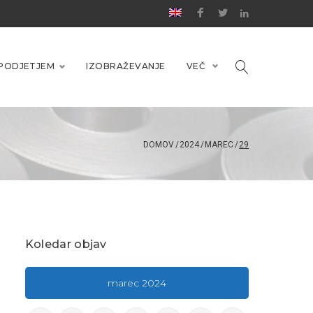
PODJETJEM
IZOBRAŽEVANJE
VEČ
DOMOV
/
2024
/
MAREC
/
29
Koledar objav
marec 2024