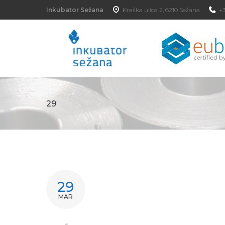
Inkubator Sežana
Kraška ulica 2, 6210 Sežana
+3
29
29
MAR