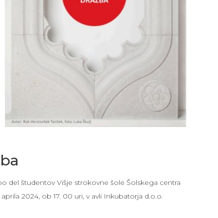
žba
bo del študentov Višje strokovne šole Šolskega centra
prila 2024, ob 17. 00 uri, v avli Inkubatorja d.o.o.