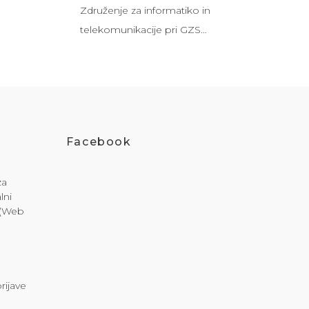
Združenje za informatiko in
telekomunikacije pri GZS…
Facebook
za
lni
i (Web
rijave