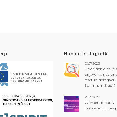
rji
Novice in dogodki
30.07.2026
Podaljšanje roka 
prijavo na naciona
startup delegacij
Summit in Slush)
27.07.2026
Women TechEU
ponovno odpira p