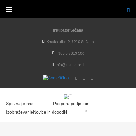
Inkubator Sežana
Kraška ulica 2, 6210 Sežana
+386 5 7313 500
info@inkubator.si
Spoznajte nas
Podpora podjetjem
Izobraževanje
Novice in dogodki