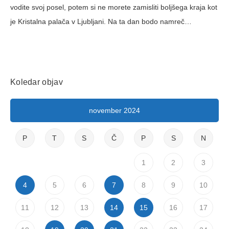
vodite svoj posel, potem si ne morete zamisliti boljšega kraja kot
je Kristalna palača v Ljubljani. Na ta dan bodo namreč…
Koledar objav
november 2024
P
T
S
Č
P
S
N
1
2
3
4
5
6
7
8
9
10
11
12
13
14
15
16
17