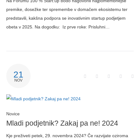
Na Forumu 100 % Start:up bodo nagovorili najpomembnejše
premike, dosežke ter spremembe v domačem ekosistemu ter
predstavili, kakšna podpora se inovativnim startup podjetjem
obeta v 2025. Na dogodku: Iz prve roke: Prisluhni…
21
NOV
Novice
Mladi podjetnik? Zakaj pa ne! 2024
Kje preživeti petek, 29. novembra 2024? Če razvijate oziroma