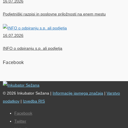
16.07.2026
Podjetniški razpisi in poslovne priložnosti na enem mestu
16.07.2026
INFO o odpiranju s.p. ali podjetja
Facebook
© 2026 Inkubator Sežana |
Informacije javnega značaja
|
Varstvo
podatkov
|
Izvedba RIS
Facebook
Twitter