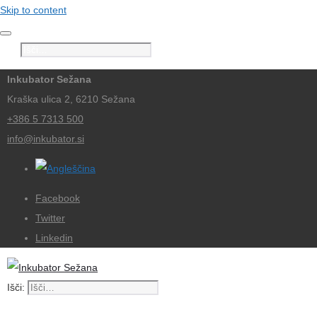
Skip to content
Išči:
Inkubator Sežana
Kraška ulica 2, 6210 Sežana
+386 5 7313 500
info@inkubator.si
Facebook
Twitter
Linkedin
Išči: