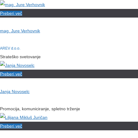
Preberi več
mag. Jure Verhovnik
AREV d.o.o.
Strateško svetovanje
Preberi več
Janja Novoselc
Promocija, komuniciranje, spletno trženje
Preberi več