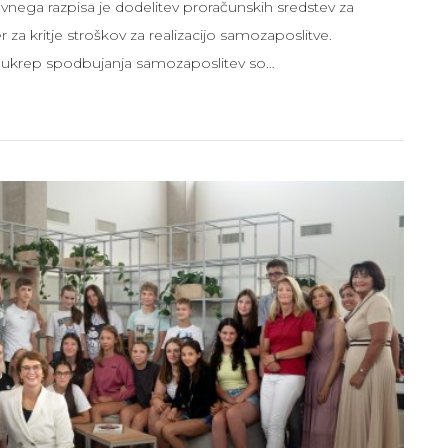
nega razpisa je dodelitev proračunskih sredstev za
r za kritje stroškov za realizacijo samozaposlitve.
a ukrep spodbujanja samozaposlitev so…