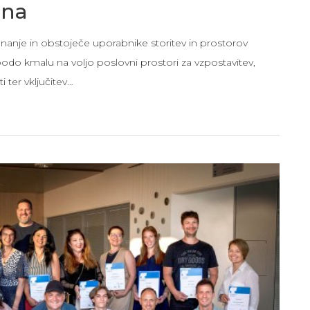
ana
je in obstoječe uporabnike storitev in prostorov
odo kmalu na voljo poslovni prostori za vzpostavitev,
i ter vključitev…