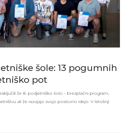
jetniške šole: 13 pogumnih
tniško pot
ljučili že 8. podjetniško šolo – brezplačni program,
ništvu ali že razvijajo svojo poslovno idejo. V letošnji