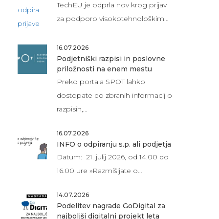
TechEU je odprla nov krog prijav
za podporo visokotehnološkim…
16.07.2026
Podjetniški razpisi in poslovne
priložnosti na enem mestu
Preko portala SPOT lahko
dostopate do zbranih informacij o
razpisih,…
16.07.2026
INFO o odpiranju s.p. ali podjetja
Datum: 21. julij 2026, od 14.00 do
16.00 ure »Razmišljate o…
14.07.2026
Podelitev nagrade GoDigital za
najboljši digitalni projekt leta