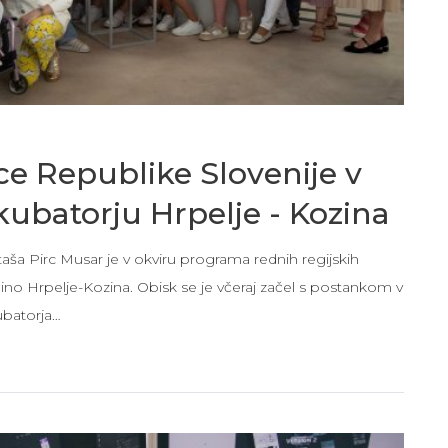
e Republike Slovenije v
ubatorju Hrpelje - Kozina
ša Pirc Musar je v okviru programa rednih regijskih
bčino Hrpelje-Kozina. Obisk se je včeraj začel s postankom v
ubatorja…