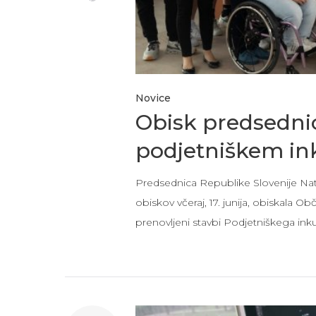
Novice
Obisk predsednic
podjetniškem ink
Predsednica Republike Slovenije Nata
obiskov včeraj, 17. junija, obiskala O
prenovljeni stavbi Podjetniškega ink