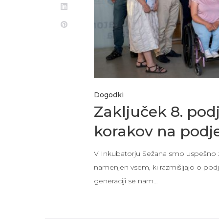
Dogodki
Zaključek 8. pod
korakov na podje
V Inkubatorju Sežana smo uspešno zak
namenjen vsem, ki razmišljajo o podjet
generaciji se nam…