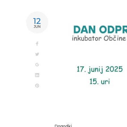
12
JUN
Dogodki