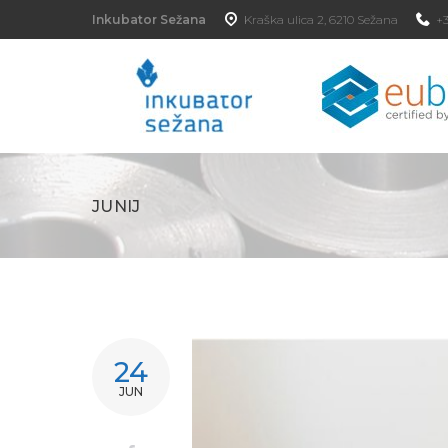
Inkubator Sežana
Kraška ulica 2, 6210 Sežana
+3
JUNIJ
24
JUN