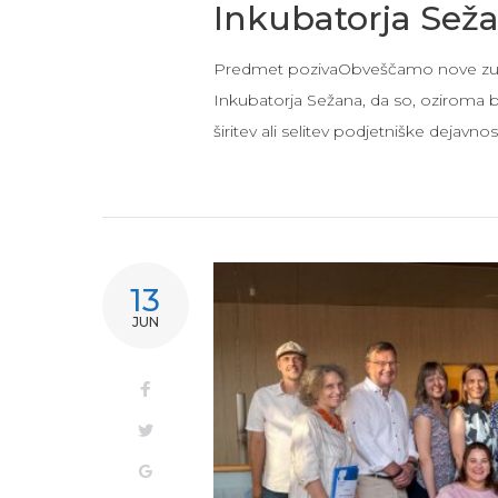
Inkubatorja Sež
Predmet pozivaObveščamo nove zunan
Inkubatorja Sežana, da so, oziroma b
širitev ali selitev podjetniške dejavnost
13
JUN