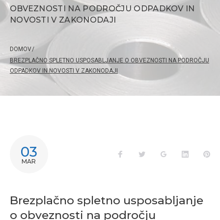
OBVEZNOSTI NA PODROČJU ODPADKOV IN
NOVOSTI V ZAKONODAJI
DOMOV
/
BREZPLAČNO SPLETNO USPOSABLJANJE O OBVEZNOSTI NA PODROČJU
ODPADKOV IN NOVOSTI V ZAKONODAJI
03
Facebook
Twitter
Google+
LinkedIn
Pi
MAR
Brezplačno spletno usposabljanje
o obveznosti na področju