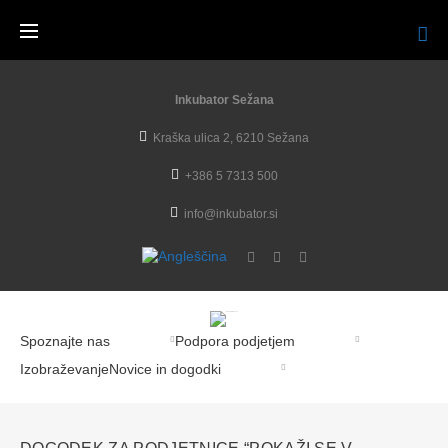
Inkubator Sežana
Kraška ulica 2, 6210 Sežana
+386 5 7313 500
info@inkubator.si
Spoznajte nas
Podpora podjetjem
Izobraževanje
Novice in dogodki