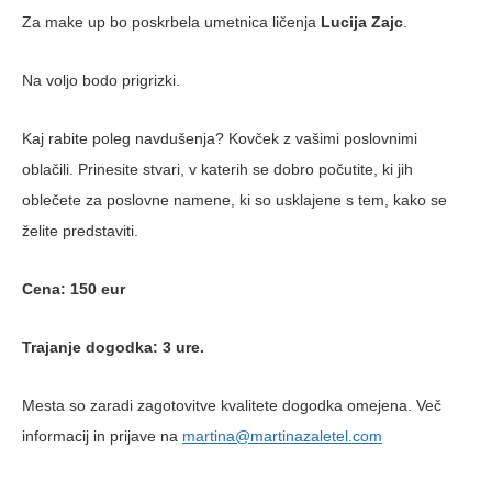
Za make up bo poskrbela umetnica ličenja
Lucija Zajc
.
Na voljo bodo prigrizki.
Kaj rabite poleg navdušenja? Kovček z vašimi poslovnimi
oblačili. Prinesite stvari, v katerih se dobro počutite, ki jih
oblečete za poslovne namene, ki so usklajene s tem, kako se
želite predstaviti.
Ce
na: 15
0 eur
Trajanje dogodka: 3 ure.
Mesta so zaradi zagotovitve kvalitete dogodka omejena. Več
informacij in prijave na
martina@martinazaletel.com