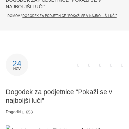
DOGODEK ZA PODJETNICE “POKAŽI SE V
NAJBOLJŠI LUČI”
DOMOV
/
DOGODEK ZA PODJETNICE “POKAŽI SE V NAJBOLJŠI LUČI”
24
NOV
Dogodek za podjetnice "Pokaži se v
najboljši luči"
Dogodki
653