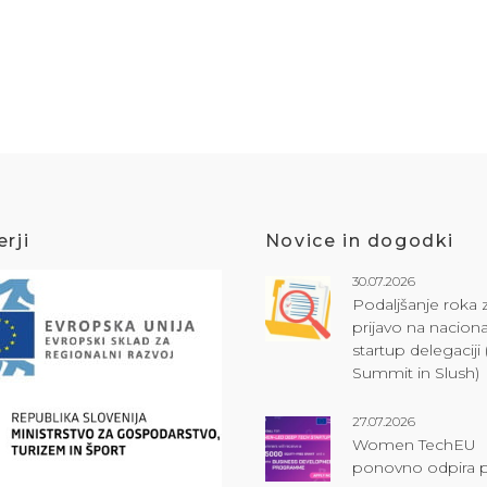
rji
Novice in dogodki
30.07.2026
Podaljšanje roka 
prijavo na naciona
startup delegacij
Summit in Slush)
27.07.2026
Women TechEU
ponovno odpira p