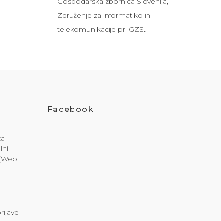
Gospodarska zbornica Slovenija,
Združenje za informatiko in
telekomunikacije pri GZS…
Facebook
za
lni
i (Web
rijave