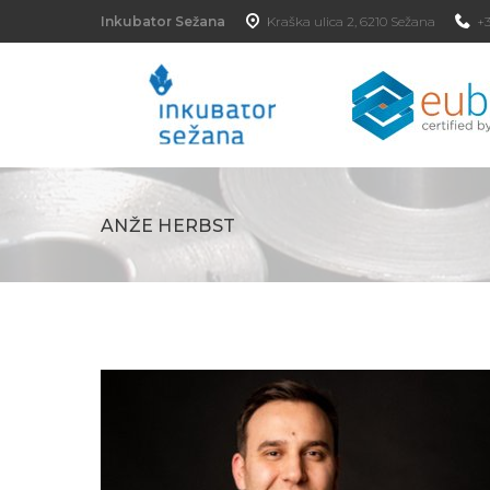
Inkubator Sežana
Kraška ulica 2, 6210 Sežana
+3
ANŽE HERBST