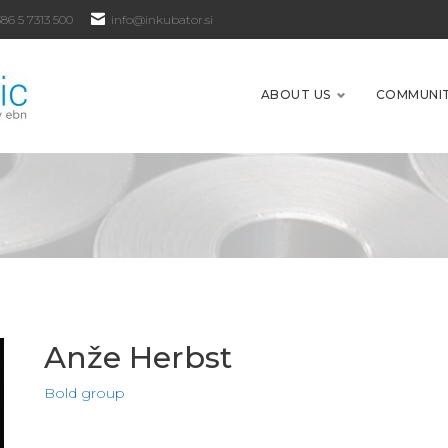
86 5 7313 500
info@inkubator.si
ABOUT US
COMMUNI
Anže Herbst
Bold group