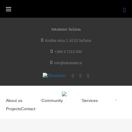
Inkubator Sežana
Kraška ulica 2, 6210 Sežana
+386 5 7313 500
info@inkubator.si
About us
Community
Services
Projects
Contact