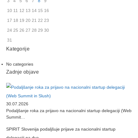
3
4
5
6
7
8
9
10
11
12
13
14
15
16
17
18
19
20
21
22
23
24
25
26
27
28
29
30
31
Kategorije
No categories
Zadnje objave
30.07.2026
Podaljšanje roka za prijavo na nacionalni startup delegaciji (Web
Summit…
SPIRIT Slovenija podaljšuje prijave za nacionalni startup
delegaciji na dva…