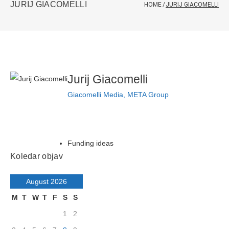
JURIJ GIACOMELLI
HOME
/
JURIJ GIACOMELLI
Jurij Giacomelli
Giacomelli Media, META Group
Funding ideas
Koledar objav
August 2026
M
T
W
T
F
S
S
1
2