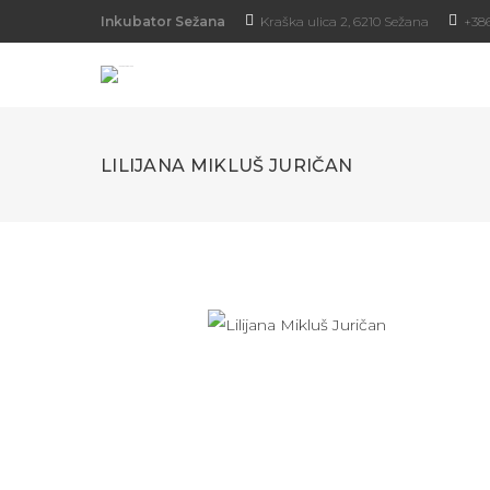
Inkubator Sežana
Kraška ulica 2, 6210 Sežana
+386
LILIJANA MIKLUŠ JURIČAN