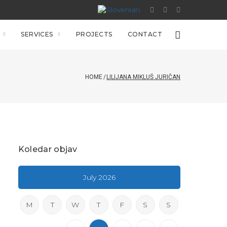
SERVICES
PROJECTS
CONTACT
HOME
/
LILIJANA MIKLUŠ JURIČAN
Koledar objav
July 2026
M
T
W
T
F
S
S