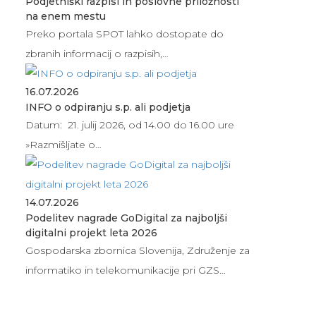
Podjetniški razpisi in poslovne priložnosti
na enem mestu
Preko portala SPOT lahko dostopate do
zbranih informacij o razpisih,…
16.07.2026
INFO o odpiranju s.p. ali podjetja
Datum: 21. julij 2026, od 14.00 do 16.00 ure
»Razmišljate o…
14.07.2026
Podelitev nagrade GoDigital za najboljši
digitalni projekt leta 2026
Gospodarska zbornica Slovenija, Združenje za
informatiko in telekomunikacije pri GZS…