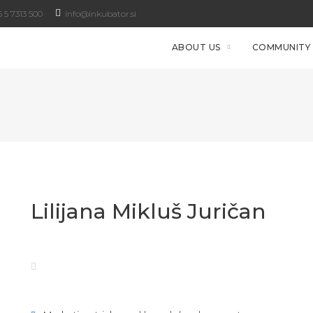
 5 7313 500
info@inkubator.si
ABOUT US
COMMUNITY
Lilijana Mikluš Juričan