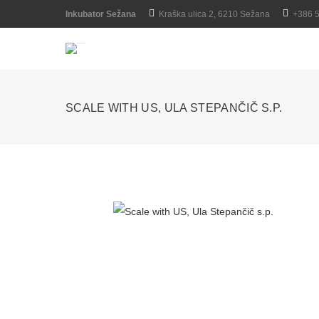
Inkubator Sežana
Kraška ulica 2, 6210 Sežana
+386 
SCALE WITH US, ULA STEPANČIČ S.P.