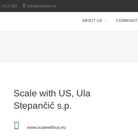
5 7313 500
info@inkubator.si
ABOUT US
COMMUNIT
Scale with US, Ula
Stepančič s.p.
www.scalewithus.eu