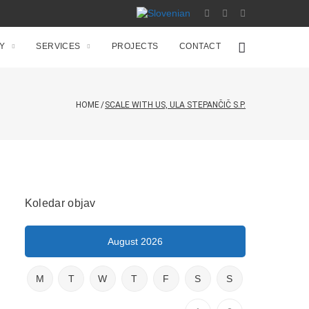
Y
SERVICES
PROJECTS
CONTACT
HOME
/
SCALE WITH US, ULA STEPANČIČ S.P.
Koledar objav
August 2026
M
T
W
T
F
S
S