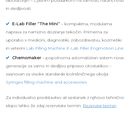
laboratorijih – z jasnim poudarkom na varnosti, natančnosti
in sledljivosti:
E-Lab Filler “The Mini”
– kompaktna, modularna
naprava za namizno doziranje tekočin. Primerna za
uporabo v medicini, diagnostiki, zobozdravstvu, kozmetiki
in veterini
Lab Filling Machine E-Lab Filler Engmotion Line
Chemomaker
– popolnoma avtomatiziran sistem nove
generacije za varno in sledljivo pripravo citostatikov –
zasnovan za visoke standarde bolnišničnega okolja
Syringes filling machine and accessories
Za individualno predstavitev ali sestanek z njihovo tehnično
ekipo lahko že zdaj rezervirate termin:
Rezerviraj termin