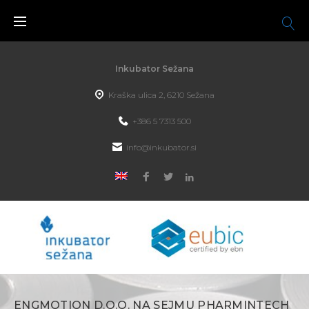
Inkubator Sežana
Kraška ulica 2, 6210 Sežana
+386 5 7313 500
info@inkubator.si
ENGMOTION D.O.O. NA SEJMU PHARMINTECH