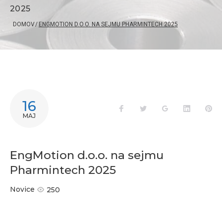
2025
DOMOV
/
ENGMOTION D.O.O. NA SEJMU PHARMINTECH 2025
16
MAJ
EngMotion d.o.o. na sejmu
Pharmintech 2025
Novice
250