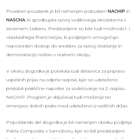
Poseben poudarek je bil namenjen pobudam
NACHIP
in
NASCHA
, ki spodbujata razvoj vodikovega ekosistema v
severnem Jadranu. Predstavljene so bile tudi možnosti t. i.
»
kaskadnega financiranja«
, ki podjetjem omogočajo
neposreden dostop do sredstev za razvoj, testiranje in
demonstracijo rešitev v realnem okolju.
V okviru dogodka je potekala tudi delavnica za pripravo
uspešnih prijav na odprte razpise, kjer so udeleženci
pridobili praktične napotke za sodelovanje na 2. razpisu
NACHIP. Program je vključeval tudi mreženje ter
izmenjavo dobrih praks med udeleženci iz različnih držav.
Popoldanski del dogodka je bil namenjen obisku podjetja
Patria Composite v Samoboru, kjer so bili predstavljeni