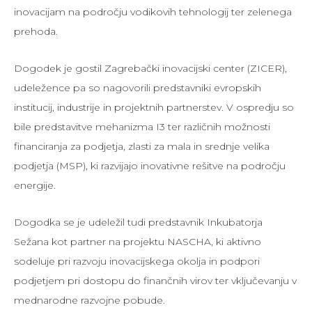
inovacijam na področju vodikovih tehnologij ter zelenega
prehoda.
Dogodek je gostil Zagrebački inovacijski center (ZICER),
udeležence pa so nagovorili predstavniki evropskih
institucij, industrije in projektnih partnerstev. V ospredju so
bile predstavitve mehanizma I3 ter različnih možnosti
financiranja za podjetja, zlasti za mala in srednje velika
podjetja (MSP), ki razvijajo inovativne rešitve na področju
energije.
Dogodka se je udeležil tudi predstavnik Inkubatorja
Sežana kot partner na projektu NASCHA, ki aktivno
sodeluje pri razvoju inovacijskega okolja in podpori
podjetjem pri dostopu do finančnih virov ter vključevanju v
mednarodne razvojne pobude.