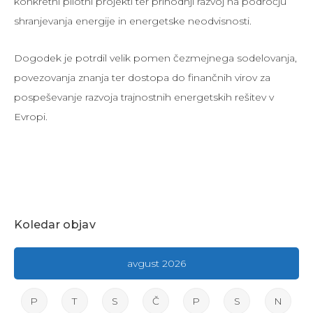
konkretni pilotni projekti ter prihodnji razvoj na področju
shranjevanja energije in energetske neodvisnosti.
Dogodek je potrdil velik pomen čezmejnega sodelovanja,
povezovanja znanja ter dostopa do finančnih virov za
pospeševanje razvoja trajnostnih energetskih rešitev v
Evropi.
Koledar objav
avgust 2026
P
T
S
Č
P
S
N