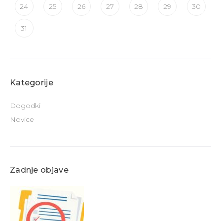
24
25
26
27
28
29
30
31
Kategorije
Dogodki
Novice
Zadnje objave