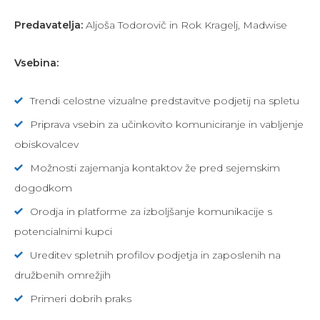
Predavatelja:
Aljoša Todorovič in Rok Kragelj, Madwise
Vsebina:
Trendi celostne vizualne predstavitve podjetij na spletu
Priprava vsebin za učinkovito komuniciranje in vabljenje
obiskovalcev
Možnosti zajemanja kontaktov že pred sejemskim
dogodkom
Orodja in platforme za izboljšanje komunikacije s
potencialnimi kupci
Ureditev spletnih profilov podjetja in zaposlenih na
družbenih omrežjih
Primeri dobrih praks