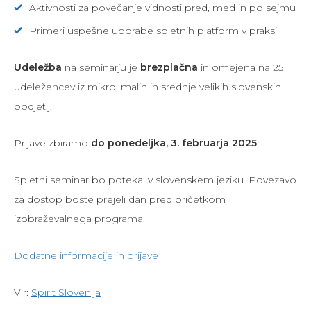
Aktivnosti za povečanje vidnosti pred, med in po sejmu
Primeri uspešne uporabe spletnih platform v praksi
Udeležba
na seminarju je
brezplačna
in omejena na 25
udeležencev iz mikro, malih in srednje velikih slovenskih
podjetij.
Prijave zbiramo
do ponedeljka, 3. februarja 2025
.
Spletni seminar bo potekal v slovenskem jeziku. Povezavo
za dostop boste prejeli dan pred pričetkom
izobraževalnega programa.
Dodatne informacije in prijave
Vir:
Spirit Slovenija