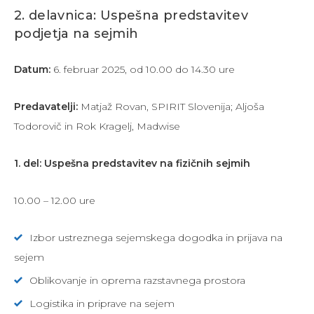
2. delavnica: Uspešna predstavitev
podjetja na sejmih
Datum:
6. februar 2025, od 10.00 do 14.30 ure
Predavatelji:
Matjaž Rovan, SPIRIT Slovenija; Aljoša
Todorovič in Rok Kragelj, Madwise
1. del: Uspešna predstavitev na fizičnih sejmih
10.00 – 12.00 ure
Izbor ustreznega sejemskega dogodka in prijava na
sejem
Oblikovanje in oprema razstavnega prostora
Logistika in priprave na sejem