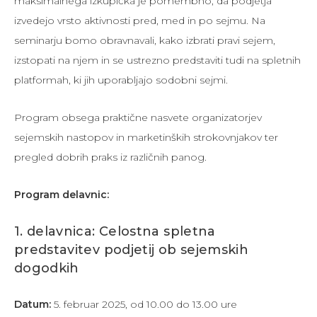
maksimalnega izkupička je pomembno, da podjetja
izvedejo vrsto aktivnosti pred, med in po sejmu. Na
seminarju bomo obravnavali, kako izbrati pravi sejem,
izstopati na njem in se ustrezno predstaviti tudi na spletnih
platformah, ki jih uporabljajo sodobni sejmi.
Program obsega praktične nasvete organizatorjev
sejemskih nastopov in marketinških strokovnjakov ter
pregled dobrih praks iz različnih panog.
Program delavnic:
1. delavnica: Celostna spletna
predstavitev podjetij ob sejemskih
dogodkih
Datum:
5. februar 2025, od 10.00 do 13.00 ure