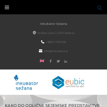
Inkubator Sežana
Kraška ulica 2, 6210 Sežana
+386 5 7313 500
info@inkubator.si
KAKO DO ODLIČNE SEJEMSKE PREDSTAVITVE