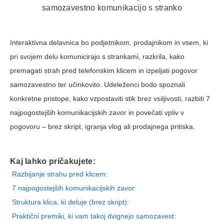
samozavestno komunikacijo s stranko
Interaktivna delavnica bo podjetnikom, prodajnikom in vsem, ki
pri svojem delu komunicirajo s strankami, razkrila, kako
premagati strah pred telefonskim klicem in izpeljati pogovor
samozavestno ter učinkovito. Udeleženci bodo spoznali
konkretne pristope, kako vzpostaviti stik brez vsiljivosti, razbiti 7
najpogostejših komunikacijskih zavor in povečati vpliv v
pogovoru – brez skript, igranja vlog ali prodajnega pritiska.
Kaj lahko pričakujete:
Razbijanje strahu pred klicem:
7 najpogostejših komunikacijskih zavor:
Struktura klica, ki deluje (brez skript):
Praktični premiki, ki vam takoj dvignejo samozavest: