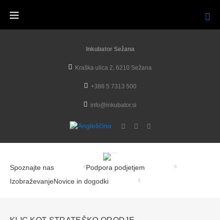
Inkubator Sežana
Kraška ulica 2, 6210 Sežana
+386 5 7313 500
info@inkubator.si
Spoznajte nas
Podpora podjetjem
Izobraževanje
Novice in dogodki