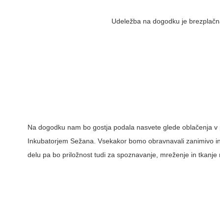
Udeležba na dogodku je brezplačna
Na dogodku nam bo gostja podala nasvete glede oblačenja v p
Inkubatorjem Sežana. Vsekakor bomo obravnavali zanimivo i
delu pa bo priložnost tudi za spoznavanje, mreženje in tkanje 