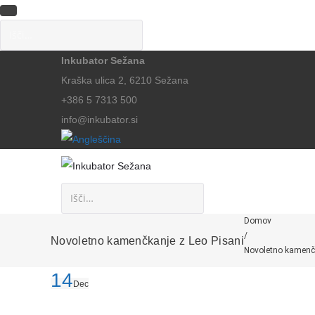
Inkubator Sežana
Kraška ulica 2, 6210 Sežana
+386 5 7313 500
info@inkubator.si
Domov
/
Novoletno kamenčkanje z Leo Pisani
Novoletno kamenčk
14
Dec