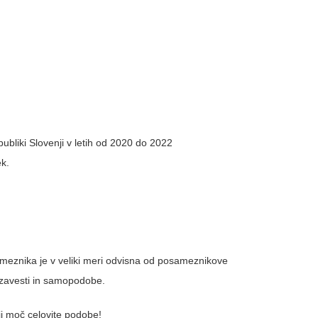
ja v Republiki Slovenji v letih od 2020 do 2022
k.
meznika je v veliki meri odvisna od posameznikove
avesti in samopodobe.
j moč celovite podobe!