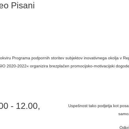
eo Pisani
okviru Programa podpornih storitev subjektov inovativnega okol
SIO 2020-2022« organizira brezplačen promocijsko-motivacijski dogode
00 - 12.00,
Uspešnost tako podjetja kot posa
samoz
Odkri