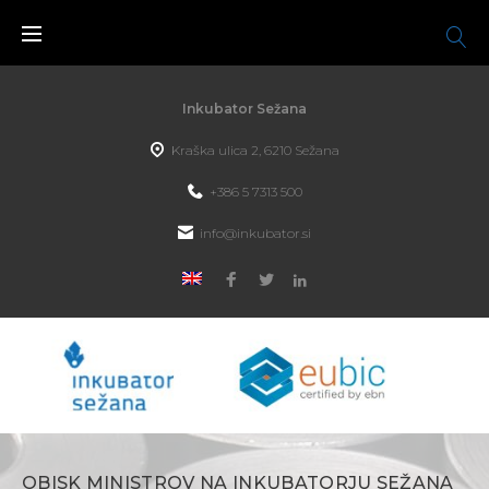
Inkubator Sežana
Kraška ulica 2, 6210 Sežana
+386 5 7313 500
info@inkubator.si
OBISK MINISTROV NA INKUBATORJU SEŽANA