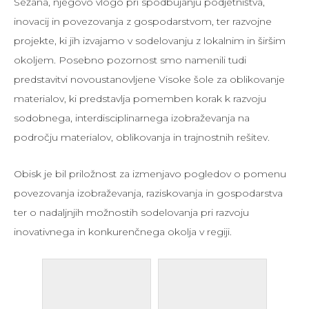
Sežana, njegovo vlogo pri spodbujanju podjetništva,
inovacij in povezovanja z gospodarstvom, ter razvojne
projekte, ki jih izvajamo v sodelovanju z lokalnim in širšim
okoljem. Posebno pozornost smo namenili tudi
predstavitvi novoustanovljene Visoke šole za oblikovanje
materialov, ki predstavlja pomemben korak k razvoju
sodobnega, interdisciplinarnega izobraževanja na
področju materialov, oblikovanja in trajnostnih rešitev.
Obisk je bil priložnost za izmenjavo pogledov o pomenu
povezovanja izobraževanja, raziskovanja in gospodarstva
ter o nadaljnjih možnostih sodelovanja pri razvoju
inovativnega in konkurenčnega okolja v regiji.