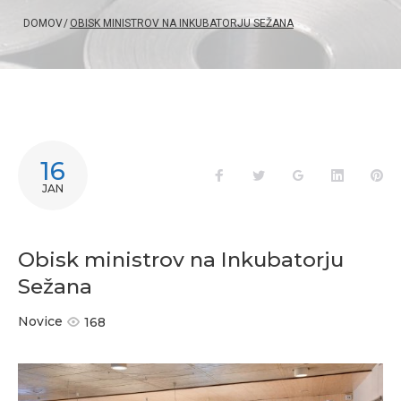
DOMOV
/
OBISK MINISTROV NA INKUBATORJU SEŽANA
16
JAN
Obisk ministrov na Inkubatorju
Sežana
Novice
168