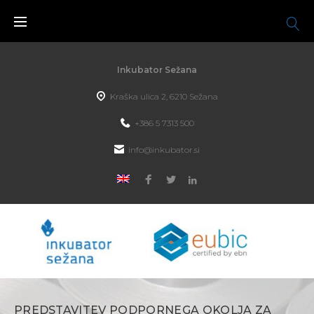
Inkubator Sežana
Kraška ulica 2, 6210 Sežana
+386 5 7313 500
info@inkubator.si
PREDSTAVITEV PODPORNEGA OKOLJA ZA