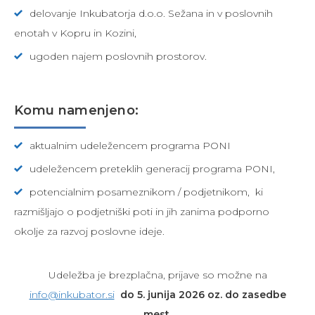
delovanje Inkubatorja d.o.o. Sežana in v poslovnih
enotah v Kopru in Kozini,
ugoden najem poslovnih prostorov.
Komu namenjeno:
aktualnim udeležencem programa PONI
udeležencem preteklih generacij programa PONI,
potencialnim posameznikom / podjetnikom, ki
razmišljajo o podjetniški poti in jih zanima podporno
okolje za razvoj poslovne ideje.
Udeležba je brezplačna, prijave so možne na
info@inkubator.si
do 5. junija 2026 oz. do zasedbe
mest.