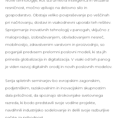
Nove tehnologije, kot sta umetna inteligenca in virtualna
resničnost, močno vplivajo na delovno silo in
gospodarstvo. Obstaja veliko povpraševanje po veščinah
pri načrtovanju, dostavi in vsakodnevni uporabi teh rešitev.
Sprejemanje inovativnih tehnologij v panogah, vključno z
maloprodajo, izobraževanjem, obvladovanjem nesreč,
mobilnostjo, zdravstvenim varstvom in proizvodnjo, so
poganjali predvsem prelomni poslovni modeli, ki sta jih
prinesla globalizacija in digitalizacija. V vsaki od teh panog
je viden razvoj digitalnih orodij in novih poslovnih modelov.
Serija spletnih seminarjev bo evropskim zagonskim,
podjetniškim, raziskovalnim in inovacijskim skupnostim
dala priložnost, da spoznajo strokovnjake svetovnega
razreda, ki bodo predstavili svoje vodilne projekte,
navdihnili industrijsko sodelovanje in delili svoje razburljive
načrte za prihodnost.