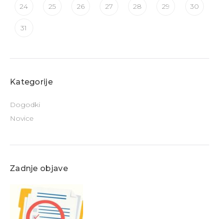
24
25
26
27
28
29
30
31
Kategorije
Dogodki
Novice
Zadnje objave