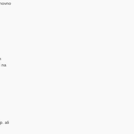
novno
n
i na
. ali