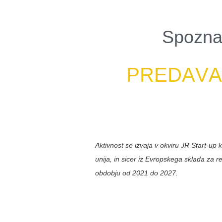
Spozna
P
R
E
D
A
V
Aktivnost se izvaja v okviru JR Start-up 
unija, in sicer iz Evropskega sklada za r
obdobju od 2021 do 2027.