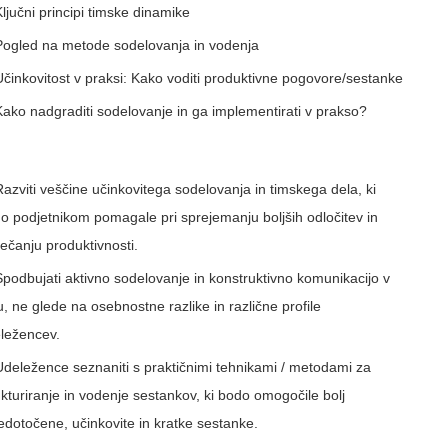
Ključni principi timske dinamike
Pogled na metode sodelovanja in vodenja
Učinkovitost v praksi: Kako voditi produktivne pogovore/sestanke
Kako nadgraditi sodelovanje in ga implementirati v prakso?
Razviti veščine učinkovitega sodelovanja in timskega dela, ki
o podjetnikom pomagale pri sprejemanju boljših odločitev in
ečanju produktivnosti.
Spodbujati aktivno sodelovanje in konstruktivno komunikacijo v
u, ne glede na osebnostne razlike in različne profile
ležencev.
Udeležence seznaniti s praktičnimi tehnikami / metodami za
ukturiranje in vodenje sestankov, ki bodo omogočile bolj
edotočene, učinkovite in kratke sestanke.