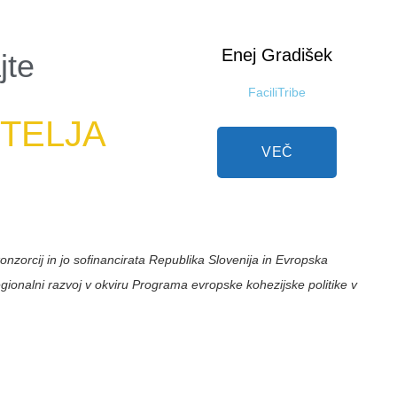
Enej
Gradišek
jte
FaciliTribe
A
T
E
L
J
A
VEČ
konzorcij in jo sofinancirata Republika Slovenija in Evropska
egionalni razvoj v okviru Programa evropske kohezijske politike v