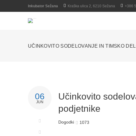
Inkubator Sežana
Kraška ulica 2, 6210 Sežana
+386 
UČINKOVITO SODELOVANJE IN TIMSKO DEL
Učinkovito sodelov
06
JUN
podjetnike
Dogodki
1073