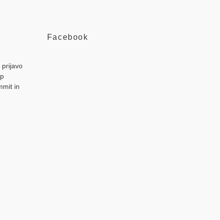
Facebook
 prijavo
up
mmit in