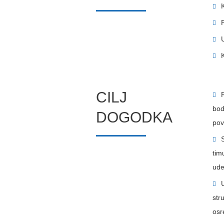
CILJ
bod
DOGODKA
pov
tim
ude
str
osr