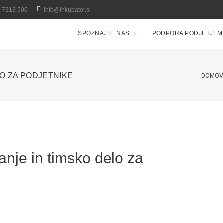
5 7313 500
info@inkubator.si
SPOZNAJTE NAS
PODPORA PODJETJEM
O ZA PODJETNIKE
DOMO
anje in timsko delo za