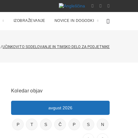
IZOBRAŽEVANJE
NOVICE IN DOGODKI
V
/
UČINKOVITO SODELOVANJE IN TIMSKO DELO ZA PODJETNIKE
Koledar objav
avgust 2026
P
T
S
Č
P
S
N