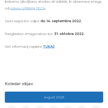
bistveno izboljšano storitev ali izdelek, ki obravnava enega
od
izzivov URBAN TECH
.
Javni razpis bo odprt
do 14. septembra 2022
.
Razglasitev zmagovalcev bo:
31. oktobra 2022.
Več informacij najdete
TUKAJ
.
Koledar objav
avgust 2026