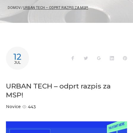
DOMOV
/
URBAN TECH – ODPRT RAZPIS ZA MSP!
12
Facebook
Twitter
Google+
LinkedIn
Pi
JUL
URBAN TECH – odprt razpis za
MSP!
Novice
443