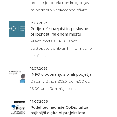
TechEU je odprla nov krog prijav
za podporo visokotehnološkim…
16.07.2026
Podjetniški razpisi in poslovne
priložnosti na enem mestu
Preko portala SPOT lahko
dostopate do zbranih informacij o
razpisih,…
16.07.2026
INFO o odpiranju s.p. ali podjetja
Datum: 21. julij 2026, od 14.00 do
16.00 ure »Razmišljate o…
14.07.2026
Podelitev nagrade GoDigital za
najboljši digitalni projekt leta