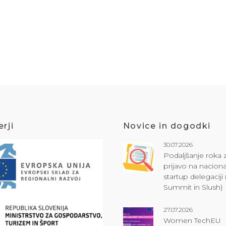
rji
Novice in dogodki
30.07.2026
Podaljšanje roka 
prijavo na naciona
startup delegacij
Summit in Slush)
27.07.2026
Women TechEU