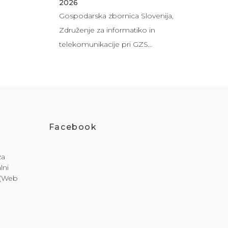
2026
Gospodarska zbornica Slovenija,
Združenje za informatiko in
telekomunikacije pri GZS…
Facebook
za
lni
i (Web