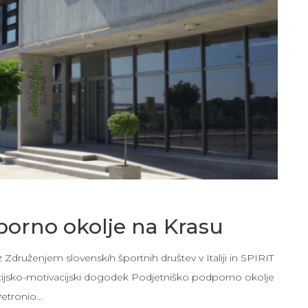
porno okolje na Krasu
Združenjem slovenskih športnih društev v Italiji in SPIRIT
cijsko-motivacijski dogodek Podjetniško podporno okolje
Petronio…