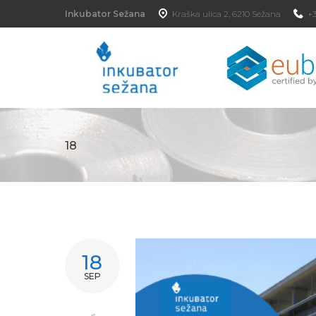
Inkubator Sežana
Kraška ulica 2, 6210 Sežana
+3
18
18
SEP