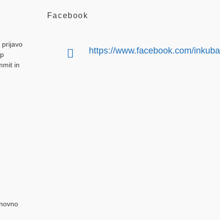
Facebook
 prijavo
https://www.facebook.com/inkub
up
mmit in
novno