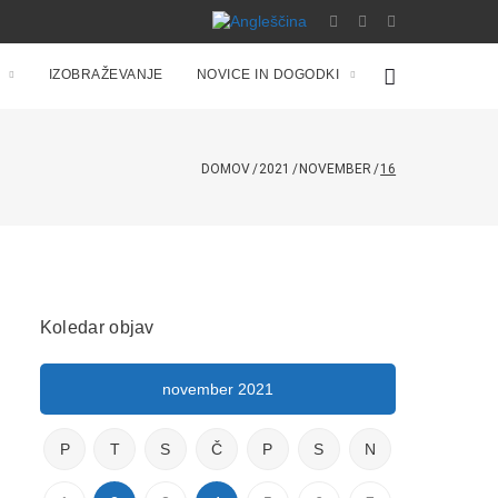
IZOBRAŽEVANJE
NOVICE IN DOGODKI
DOMOV
/
2021
/
NOVEMBER
/
16
Koledar objav
november 2021
P
T
S
Č
P
S
N