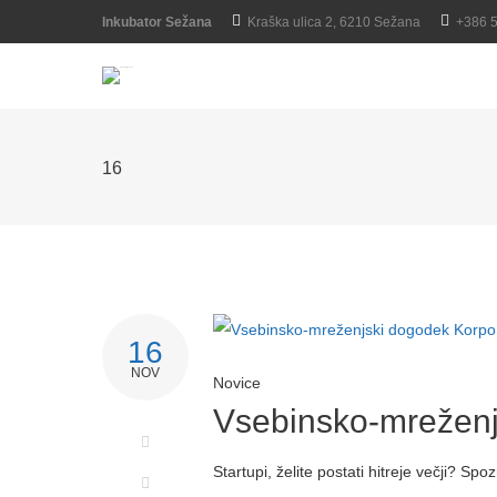
Inkubator Sežana
Kraška ulica 2, 6210 Sežana
+386 
16
16
NOV
Novice
Vsebinsko-mreženj
Startupi, želite postati hitreje večji? Sp