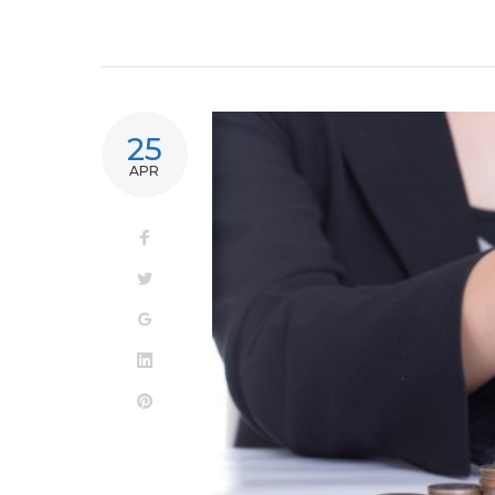
25
APR
Facebook
Twitter
Google+
LinkedIn
Pinterest