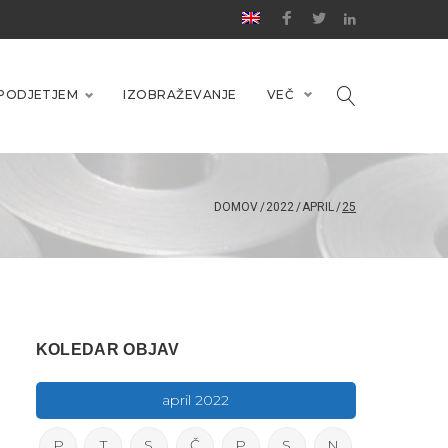
Facebook
Twitter
Linkedin
PODJETJEM
IZOBRAŽEVANJE
VEČ
DOMOV
/
2022
/
APRIL
/
25
KOLEDAR OBJAV
april 2022
P
T
S
Č
P
S
N