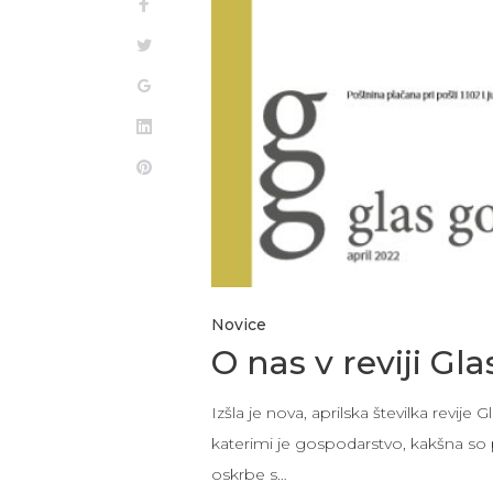
25.
Facebook
Twitter
APRILA,
Google+
LinkedIn
2022
Pinterest
Novice
O nas v reviji Gl
Izšla je nova, aprilska številka revije 
katerimi je gospodarstvo, kakšna so 
oskrbe s…