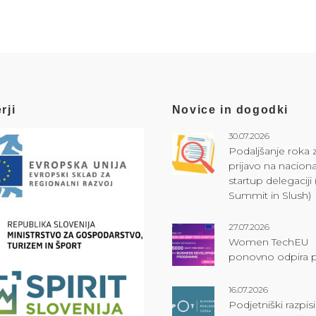
rji
Novice in dogodki
30.07.2026
Podaljšanje roka 
prijavo na naciona
startup delegacij
Summit in Slush)
27.07.2026
Women TechEU
ponovno odpira p
16.07.2026
Podjetniški razpisi