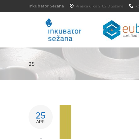
Skip
Inkubator Sežana
Kraška ulica 2, 6210 Sežana
+3
to
content
25
DAN:
25
APR