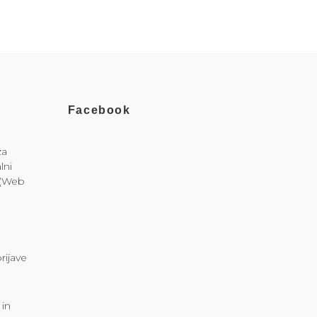
Facebook
za
lni
i (Web
rijave
 in