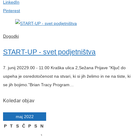
LinkedIn
Pinterest
Dogodki
START-UP - svet podjetništva
7. junij 20229.00 - 11.00 Kraška ulica 2,Sežana Prijave “Ključ do
uspeha je osredotočenost na stvari, ki si jih želimo in ne na tiste, ki
se jih bojimo.”Brian Tracy Program…
Koledar objav
maj 2022
P
T
S
Č
P
S
N
1