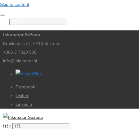
Skip to content
Išči:
Inkubator Sežana
Kraška ulica 2, 6210 Sežana
+386 5 7313 500
info@inkubator.si
Facebook
Twitter
Linkedin
Išči: