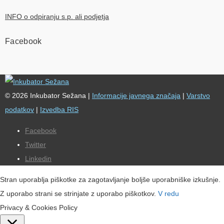
INFO o odpiranju s.p. ali podjetja
Facebook
© 2026 Inkubator Sežana |
Informacije javnega značaja
|
Varstvo
podatkov
|
Izvedba RIS
Facebook
Twitter
Linkedin
Stran uporablja piškotke za zagotavljanje boljše uporabniške izkušnje.
Z uporabo strani se strinjate z uporabo piškotkov.
V redu
Privacy & Cookies Policy