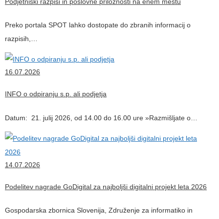
Podjetniški razpisi in poslovne priložnosti na enem mestu
Preko portala SPOT lahko dostopate do zbranih informacij o
razpisih,…
16.07.2026
INFO o odpiranju s.p. ali podjetja
Datum: 21. julij 2026, od 14.00 do 16.00 ure »Razmišljate o…
14.07.2026
Podelitev nagrade GoDigital za najboljši digitalni projekt leta 2026
Gospodarska zbornica Slovenija, Združenje za informatiko in