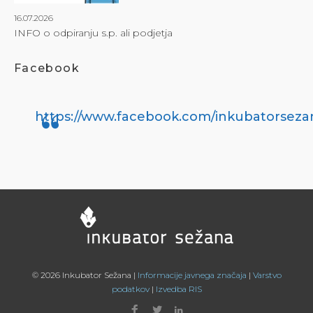
16.07.2026
INFO o odpiranju s.p. ali podjetja
Facebook
https://www.facebook.com/inkubatorseza
© 2026 Inkubator Sežana |
Informacije javnega značaja
|
Varstvo
podatkov
|
Izvedba RIS
Facebook
Twitter