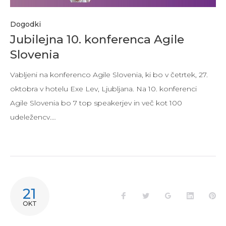
Dogodki
Jubilejna 10. konferenca Agile
Slovenia
Vabljeni na konferenco Agile Slovenia, ki bo v četrtek, 27.
oktobra v hotelu Exe Lev, Ljubljana. Na 10. konferenci
Agile Slovenia bo 7 top speakerjev in več kot 100
udeležencv.…
21
Facebook
Twitter
Google+
LinkedIn
Pi
OKT