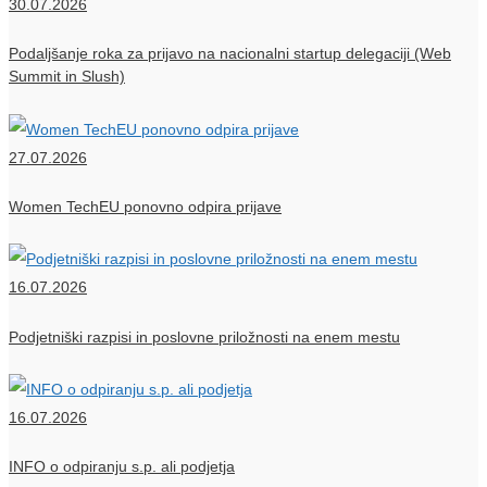
30.07.2026
Podaljšanje roka za prijavo na nacionalni startup delegaciji (Web
Summit in Slush)
27.07.2026
Women TechEU ponovno odpira prijave
16.07.2026
Podjetniški razpisi in poslovne priložnosti na enem mestu
16.07.2026
INFO o odpiranju s.p. ali podjetja