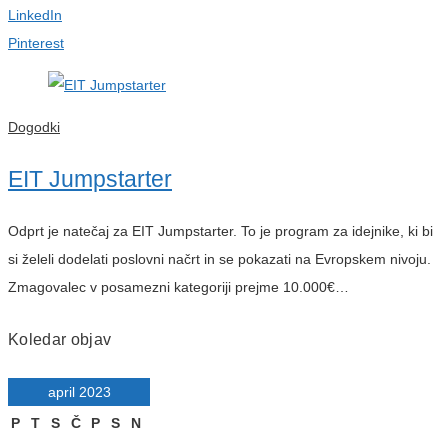
LinkedIn
Pinterest
Dogodki
EIT Jumpstarter
Odprt je natečaj za EIT Jumpstarter. To je program za idejnike, ki bi
si želeli dodelati poslovni načrt in se pokazati na Evropskem nivoju.
Zmagovalec v posamezni kategoriji prejme 10.000€…
Koledar objav
april 2023
P
T
S
Č
P
S
N