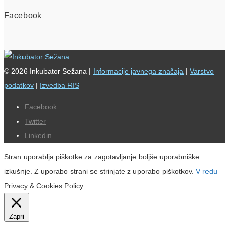
Facebook
© 2026 Inkubator Sežana |
Informacije javnega značaja
|
Varstvo
podatkov
|
Izvedba RIS
Facebook
Twitter
Linkedin
Stran uporablja piškotke za zagotavljanje boljše uporabniške
izkušnje. Z uporabo strani se strinjate z uporabo piškotkov.
V redu
Privacy & Cookies Policy
Zapri