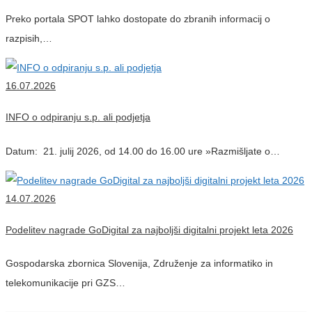
Preko portala SPOT lahko dostopate do zbranih informacij o
razpisih,…
16.07.2026
INFO o odpiranju s.p. ali podjetja
Datum: 21. julij 2026, od 14.00 do 16.00 ure »Razmišljate o…
14.07.2026
Podelitev nagrade GoDigital za najboljši digitalni projekt leta 2026
Gospodarska zbornica Slovenija, Združenje za informatiko in
telekomunikacije pri GZS…