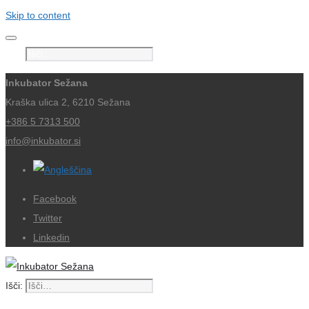
Skip to content
Išči:
Inkubator Sežana
Kraška ulica 2, 6210 Sežana
+386 5 7313 500
info@inkubator.si
Facebook
Twitter
Linkedin
Išči: