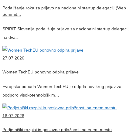
Podaljšanje roka za prijavo na nacionalni startup delegaciji (Web
Summit…
SPIRIT Slovenija podaljšuje prijave za nacionalni startup delegaciji
na dva…
27.07.2026
Women TechEU ponovno odpira prijave
Evropska pobuda Women TechEU je odprla nov krog prijav za
podporo visokotehnološkim…
16.07.2026
Podjetniški razpisi in poslovne priložnosti na enem mestu