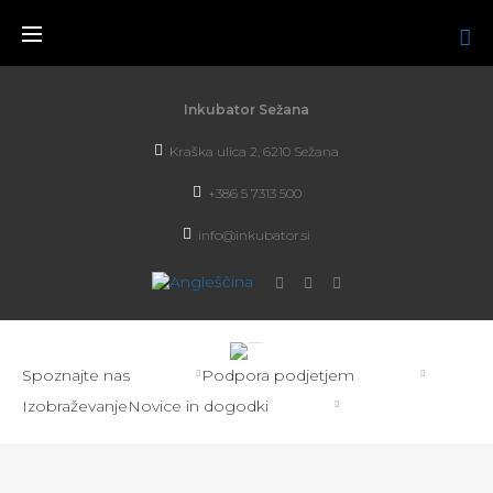
Inkubator Sežana
Kraška ulica 2, 6210 Sežana
+386 5 7313 500
info@inkubator.si
Spoznajte nas
Podpora podjetjem
Izobraževanje
Novice in dogodki