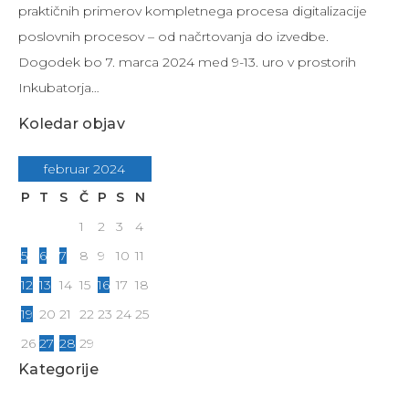
praktičnih primerov kompletnega procesa digitalizacije
poslovnih procesov – od načrtovanja do izvedbe.
Dogodek bo 7. marca 2024 med 9-13. uro v prostorih
Inkubatorja…
Koledar objav
februar 2024
P
T
S
Č
P
S
N
1
2
3
4
5
6
7
8
9
10
11
12
13
14
15
16
17
18
19
20
21
22
23
24
25
26
27
28
29
Kategorije