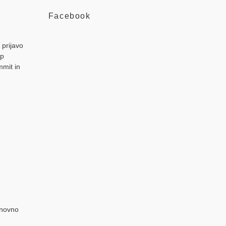
Facebook
 prijavo
up
mmit in
novno