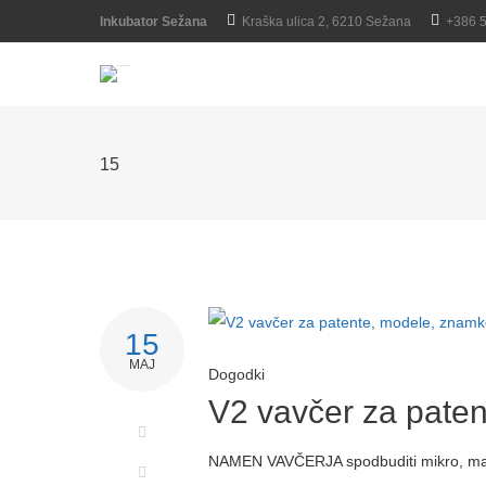
Inkubator Sežana
Kraška ulica 2, 6210 Sežana
+386 
15
15
MAJ
Dogodki
V2 vavčer za pate
NAMEN VAVČERJA spodbuditi mikro, mala i