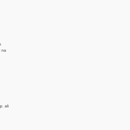
n
i na
. ali