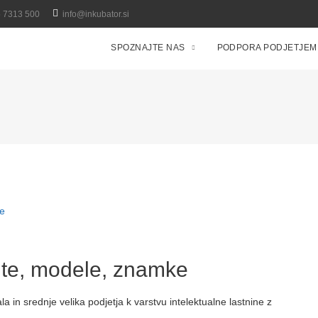
5 7313 500
info@inkubator.si
SPOZNAJTE NAS
PODPORA PODJETJEM
nte, modele, znamke
n srednje velika podjetja k varstvu intelektualne lastnine z