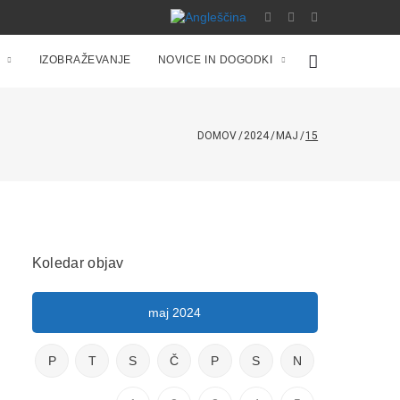
IZOBRAŽEVANJE
NOVICE IN DOGODKI
DOMOV
/
2024
/
MAJ
/
15
Koledar objav
maj 2024
P
T
S
Č
P
S
N