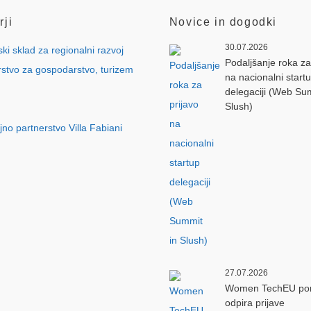
rji
Novice in dogodki
30.07.2026
Podaljšanje roka za
na nacionalni start
delegaciji (Web Su
Slush)
27.07.2026
Women TechEU po
odpira prijave