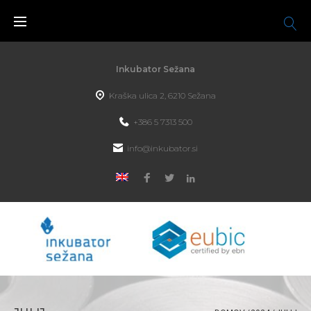
Inkubator Sežana
Kraška ulica 2, 6210 Sežana
+386 5 7313 500
info@inkubator.si