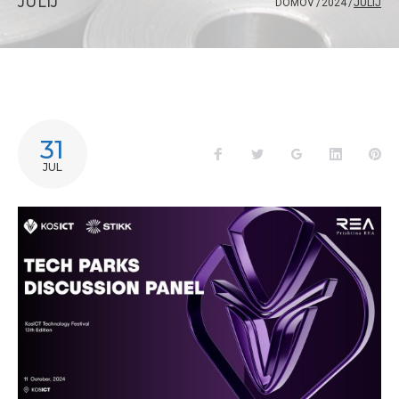
JULIJ
DOMOV
/
2024
/
JULIJ
31
JUL