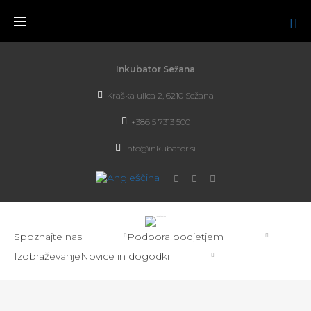
Inkubator Sežana
Kraška ulica 2, 6210 Sežana
+386 5 7313 500
info@inkubator.si
Spoznajte nas
Podpora podjetjem
Izobraževanje
Novice in dogodki