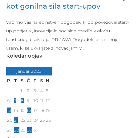
kot gonilna sila start-upov
Vabimo vas na edinstven dogodek, ki bo povezoval start-
up podjetja , inovacije in socialne medije v okviru
turističnega sektorja. PRIJAVA Dogodek je namenjen
vsem, ki se ukvarjate z inovacijami v…
Koledar objav
januar 2025
P
T
S
Č
P
S
N
1
2
3
4
5
6
7
8
9
10
11
12
13
14
15
16
17
18
19
20
21
22
23
24
25
26
27
28
29
30
31