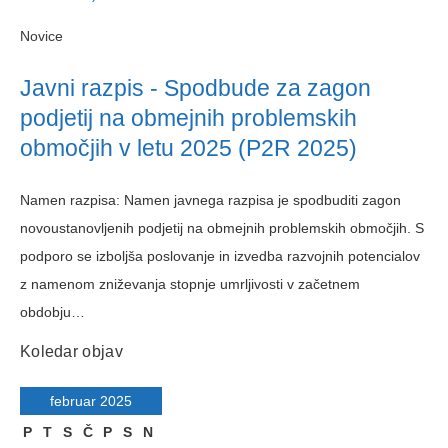
Novice
Javni razpis - Spodbude za zagon
podjetij na obmejnih problemskih
območjih v letu 2025 (P2R 2025)
Namen razpisa: Namen javnega razpisa je spodbuditi zagon
novoustanovljenih podjetij na obmejnih problemskih območjih. S
podporo se izboljša poslovanje in izvedba razvojnih potencialov
z namenom zniževanja stopnje umrljivosti v začetnem
obdobju…
Koledar objav
februar 2025
P
T
S
Č
P
S
N