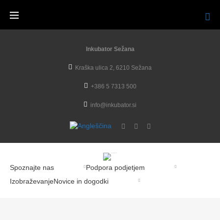
Inkubator Sežana
Kraška ulica 2, 6210 Sežana
+386 5 7313 500
info@inkubator.si
Spoznajte nas
Podpora podjetjem
Izobraževanje
Novice in dogodki