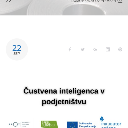
22
DOMOV
/
2025
/
SEPTEMBER
/
22
22
SEP