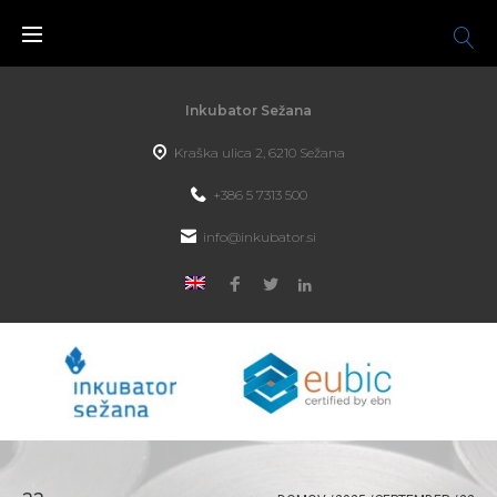
Inkubator Sežana
Kraška ulica 2, 6210 Sežana
+386 5 7313 500
info@inkubator.si