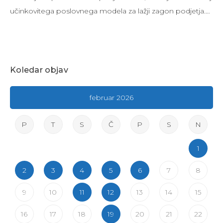
učinkovitega poslovnega modela za lažji zagon podjetja.…
Koledar objav
februar 2026
P
T
S
Č
P
S
N
1
2
3
4
5
6
7
8
9
10
11
12
13
14
15
16
17
18
19
20
21
22