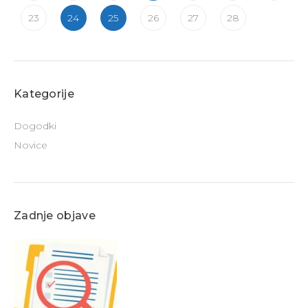
23
24
25
26
27
28
Kategorije
Dogodki
Novice
Zadnje objave