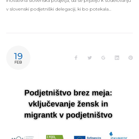
inovativna slovenska podjetja, da se prijavijo k sodelovanju
v slovenski podjetniški delegaciji, ki bo potekala…
19
FEB