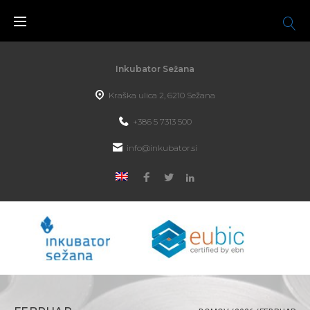
Inkubator Sežana
Kraška ulica 2, 6210 Sežana
+386 5 7313 500
info@inkubator.si