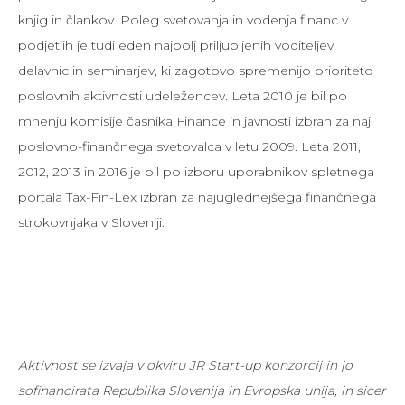
knjig in člankov. Poleg svetovanja in vodenja financ v
podjetjih je tudi eden najbolj priljubljenih voditeljev
delavnic in seminarjev, ki zagotovo spremenijo prioriteto
poslovnih aktivnosti udeležencev. Leta 2010 je bil po
mnenju komisije časnika Finance in javnosti izbran za naj
poslovno-finančnega svetovalca v letu 2009. Leta 2011,
2012, 2013 in 2016 je bil po izboru uporabnikov spletnega
portala Tax-Fin-Lex izbran za najuglednejšega finančnega
strokovnjaka v Sloveniji.
Aktivnost se izvaja v okviru JR Start-up konzorcij in jo
sofinancirata Republika Slovenija in Evropska unija, in sicer