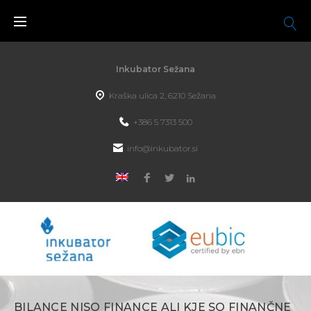
Inkubator Sežana
Kraška ulica 2, 6210 Sežana
+386 5 7313 500
info@inkubator.si
BILANCE NISO FINANCE ALI KJE SO FINANČNE