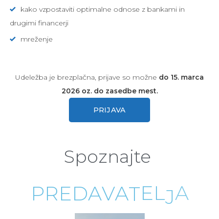
kako vzpostaviti optimalne odnose z bankami in
drugimi financerji
mreženje
Udeležba je brezplačna, prijave so možne
do 15. marca
2026 oz. do zasedbe mest.
PRIJAVA
Spoznajte
A
P
R
E
D
A
V
A
T
E
L
J