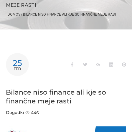
MEJE RASTI
DOMOV
/
BILANCE NISO FINANCE ALI KJE SO FINANČNE MEJE RASTI
25
FEB
Bilance niso finance ali kje so
finančne meje rasti
Dogodki
446