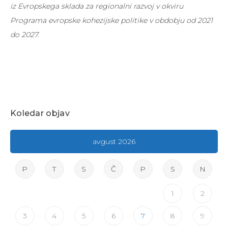
iz Evropskega sklada za regionalni razvoj v okviru
Programa evropske kohezijske politike v obdobju od 2021
do 2027.
Koledar objav
avgust 2026
P
T
S
Č
P
S
N
1
2
3
4
5
6
7
8
9