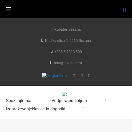
Inkubator Sežana
Kraška ulica 2, 6210 Sežana
+386 5 7313 500
info@inkubator.si
Spoznajte nas
Podpora podjetjem
Izobraževanje
Novice in dogodki