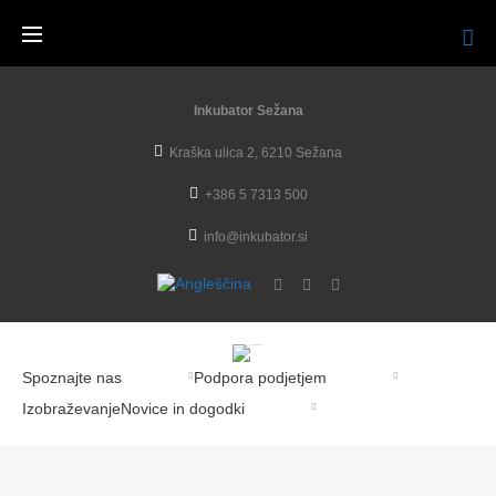
Inkubator Sežana
Kraška ulica 2, 6210 Sežana
+386 5 7313 500
info@inkubator.si
Spoznajte nas
Podpora podjetjem
Izobraževanje
Novice in dogodki