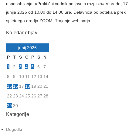
usposabljanja: »Praktični vodnik po javnih razpisih« V sredo, 17.
junija 2026 od 10.00 do 14.00 ure, Delavnica bo potekala prek
spletnega orodja ZOOM. Trajanje webinarja:…
Koledar objav
junij 2026
P
T
S
Č
P
S
N
1
2
3
4
5
6
7
8
9
10
11
12
13
14
15
16
17
18
19
20
21
22
23
24
25
26
27
28
29
30
Kategorije
Dogodki