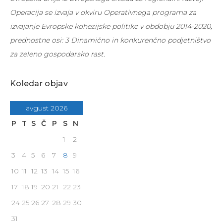
Operacija se izvaja v okviru Operativnega programa za
izvajanje Evropske kohezijske politike v obdobju 2014-2020,
prednostne osi: 3 Dinamično in konkurenčno podjetništvo
za zeleno gospodarsko rast
.
Koledar objav
avgust 2026
P
T
S
Č
P
S
N
1
2
3
4
5
6
7
8
9
10
11
12
13
14
15
16
17
18
19
20
21
22
23
24
25
26
27
28
29
30
31