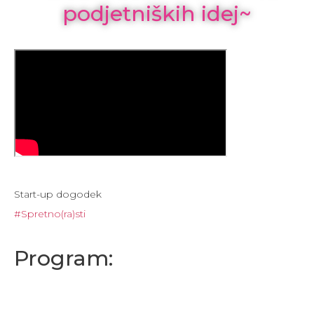
podjetniških idej~
Start-up
dogodek
#
S
p
r
e
t
n
o
(
r
a
)
s
t
i
Program: