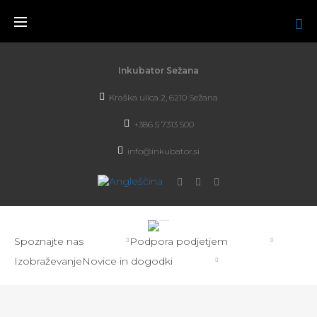
Inkubator Sežana
Kraška ulica 2, 6210 Sežana
+386 5 7313 500
info@inkubator.si
Spoznajte nas
Podpora podjetjem
Izobraževanje
Novice in dogodki