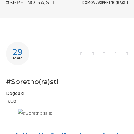
#SPRETNO(RA)STI
DOMOV
/
#SPRETNO(RA)STI
29
MAR
#Spretno(ra)sti
Dogodki
1608