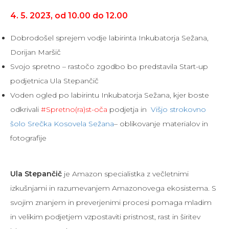
4. 5. 2023, od 10.00 do 12.00
Dobrodošel sprejem vodje labirinta Inkubatorja Sežana,
Dorijan Maršič
Svojo spretno – rastočo zgodbo bo predstavila Start-up
podjetnica Ula Stepančič
Voden ogled po labirintu Inkubatorja Sežana, kjer boste
odkrivali
#Spretno(ra)st-oča
podjetja in
Višjo strokovno
šolo Srečka Kosovela Sežana
– oblikovanje materialov in
fotografije
Ula Stepančič
je Amazon specialistka z večletnimi
izkušnjami in razumevanjem Amazonovega ekosistema. S
svojim znanjem in preverjenimi procesi pomaga mladim
in velikim podjetjem vzpostaviti pristnost, rast in širitev