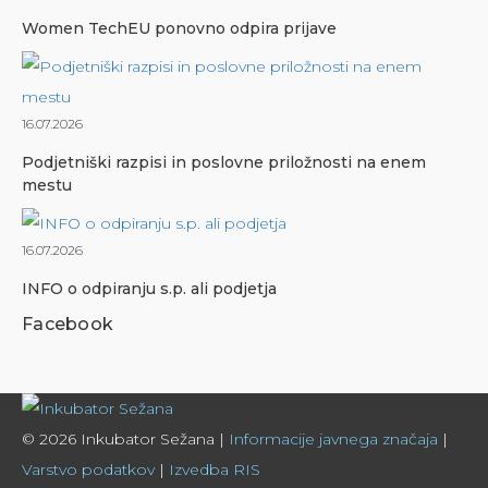
Women TechEU ponovno odpira prijave
16.07.2026
Podjetniški razpisi in poslovne priložnosti na enem
mestu
16.07.2026
INFO o odpiranju s.p. ali podjetja
Facebook
© 2026 Inkubator Sežana |
Informacije javnega značaja
|
Varstvo podatkov
|
Izvedba RIS