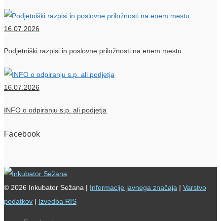
16.07.2026
Podjetniški razpisi in poslovne priložnosti na enem mestu
16.07.2026
INFO o odpiranju s.p. ali podjetja
Facebook
© 2026 Inkubator Sežana |
Informacije javnega značaja
|
Varstvo
podatkov
|
Izvedba RIS