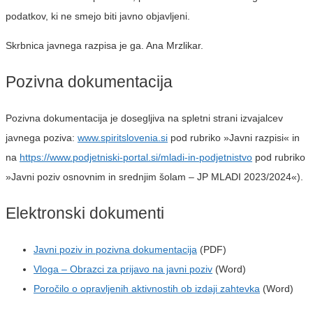
podatkov, ki ne smejo biti javno objavljeni.
Skrbnica javnega razpisa je ga. Ana Mrzlikar.
Pozivna dokumentacija
Pozivna dokumentacija je dosegljiva na spletni strani izvajalcev
javnega poziva:
www.spiritslovenia.si
pod rubriko »Javni razpisi« in
na
https://www.podjetniski-portal.si/mladi-in-podjetnistvo
pod rubriko
»Javni poziv osnovnim in srednjim šolam – JP MLADI 2023/2024«).
Elektronski dokumenti
Javni poziv in pozivna dokumentacija
(PDF)
Vloga – Obrazci za prijavo na javni poziv
(Word)
Poročilo o opravljenih aktivnostih ob izdaji zahtevka
(Word)