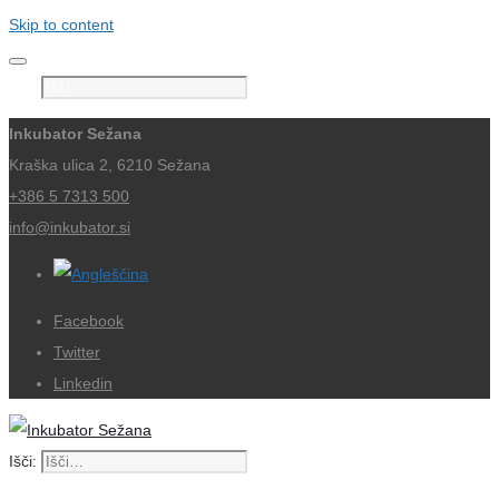
Skip to content
Išči:
Inkubator Sežana
Kraška ulica 2, 6210 Sežana
+386 5 7313 500
info@inkubator.si
Facebook
Twitter
Linkedin
Išči: