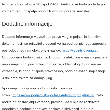
Rok za oddajo vlog je 20. april 2023. Sredstva se bodo podelila po
vrstnem redu prispetja popolnih vlog do porabe sredstev.
Dodatne informacije
Dodatne informacije v zvezi s pripravo vlog in pojasnila k pozivni
dokumentaciji so prijavitelju dosegljive na podlagi pisnega zaprosila,
posredovanega na elektronski naslov:
mladi@spiritslovenia.si
.
Odgovorjena bodo vprašanja, ki bodo na elektronski naslov prispela
najkasneje 5 dni pred iztekom roka za oddajo vlog. Odgovori na
vprašanja, ki bodo prispela pravočasno, bodo objavljeni najkasneje
3 dni pred rokom za oddajo vlog.
Vprašanja in odgovori bodo objavljeni na spletni
strani:
https://www.podjetniski-portal.si/mladi-in-podjetnistvo
, zato
bodite pri postavljanju vprašanj previdni, da v njih ne razkrivate
morebitnih osebnih podatkov, poslovnih skrivnosti in drugih