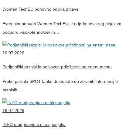
Women TechEU ponovno odpira prijave
Evropska pobuda Women TechEU je odprla nov krog prijav za
podporo visokotehnološkim…
16.07.2026
Podjetniški razpisi in poslovne priložnosti na enem mestu
Preko portala SPOT lahko dostopate do zbranih informacij o
razpisih,…
16.07.2026
INFO o odpiranju s.p. ali podjetja