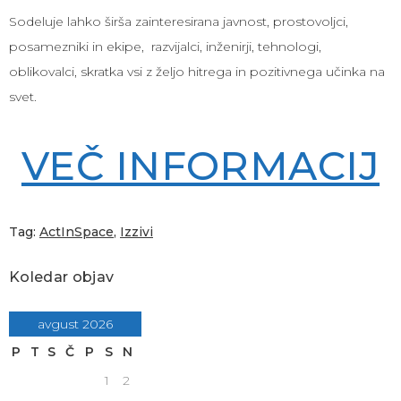
Sodeluje lahko širša zainteresirana javnost, prostovoljci,
posamezniki in ekipe, razvijalci, inženirji, tehnologi,
oblikovalci, skratka vsi z željo hitrega in pozitivnega učinka na
svet.
VEČ INFORMACIJ
Tag:
ActInSpace
,
Izzivi
Koledar objav
avgust 2026
P
T
S
Č
P
S
N
1
2