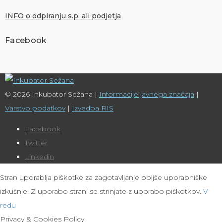
INFO o odpiranju s.p. ali podjetja
Facebook
© 2026 Inkubator Sežana |
Informacije javnega značaja
|
Varstvo podatkov
|
Izvedba RIS
Facebook
Twitter
Linkedin
Stran uporablja piškotke za zagotavljanje boljše uporabniške
izkušnje. Z uporabo strani se strinjate z uporabo piškotkov.
V
redu
Privacy & Cookies Policy