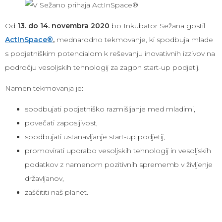
Od
13. do 14. novembra 2020
bo Inkubator Sežana gostil
ActInSpace®
,
mednarodno tekmovanje, ki spodbuja mlade
s podjetniškim potencialom k reševanju inovativnih izzivov na
področju vesoljskih tehnologij za zagon start-up podjetij.
Namen tekmovanja je:
spodbujati podjetniško razmišljanje med mladimi,
povečati zaposljivost,
spodbujati ustanavljanje start-up podjetij,
promovirati uporabo vesoljskih tehnologij in vesoljskih
podatkov z namenom pozitivnih sprememb v življenje
državljanov,
zaščititi naš planet.