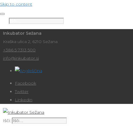
Skip to content
Išči:
Inkubator Sežana
Kraška ulica 2, 6210 Sežana
+386 5 7313 500
info@inkubator.si
Facebook
Twitter
Linkedin
Išči: