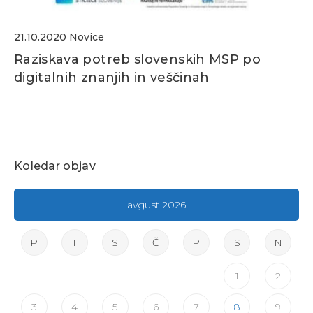
21.10.2020
Novice
Raziskava potreb slovenskih MSP po
digitalnih znanjih in veščinah
Koledar objav
avgust 2026
P
T
S
Č
P
S
N
1
2
3
4
5
6
7
8
9