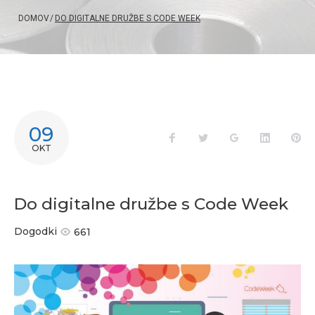
DOMOV
/
DO DIGITALNE DRUŽBE S CODE WEEK
09
Facebook
Twitter
Google+
LinkedIn
Pi
OKT
Do digitalne družbe s Code Week
Dogodki
661