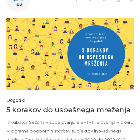
FEB
Dogodki
5 korakov do uspešnega mreženja
Inkubator Sežana v sodelovanju s SPIRIT Slovenija v okviru
Programa podpornih storitev subjektov inovativnega
okolja v Republiki Slovenji v letih od 2020 do 2022 »SIO