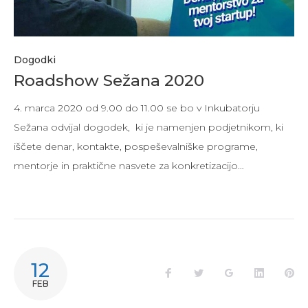
Dogodki
Roadshow Sežana 2020
4. marca 2020 od 9.00 do 11.00 se bo v Inkubatorju
Sežana odvijal dogodek, ki je namenjen podjetnikom, ki
iščete denar, kontakte, pospeševalniške programe,
mentorje in praktične nasvete za konkretizacijo…
12
Facebook
Twitter
Google+
LinkedIn
Pi
FEB