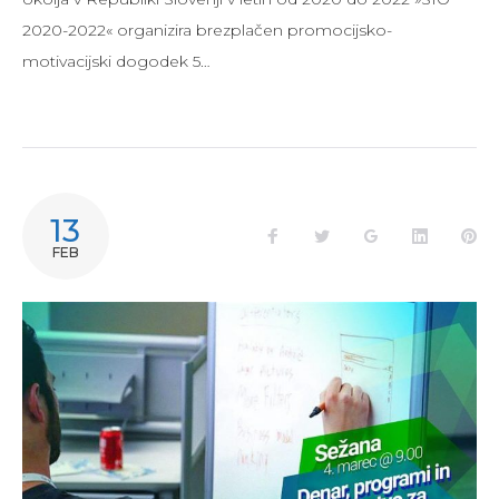
2020-2022« organizira brezplačen promocijsko-
motivacijski dogodek 5…
13
Facebook
Twitter
Google+
LinkedIn
Pi
FEB