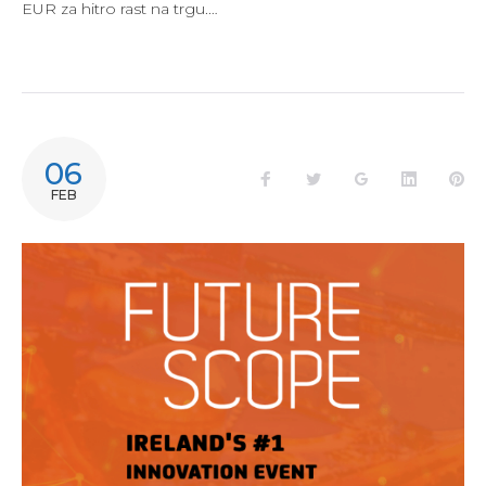
EUR za hitro rast na trgu.…
06
Facebook
Twitter
Google+
LinkedIn
Pi
FEB