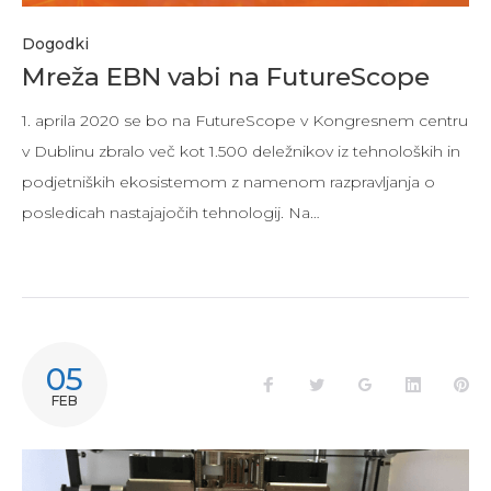
Dogodki
Mreža EBN vabi na FutureScope
1. aprila 2020 se bo na FutureScope v Kongresnem centru
v Dublinu zbralo več kot 1.500 deležnikov iz tehnoloških in
podjetniških ekosistemom z namenom razpravljanja o
posledicah nastajajočih tehnologij. Na…
05
Facebook
Twitter
Google+
LinkedIn
Pi
FEB