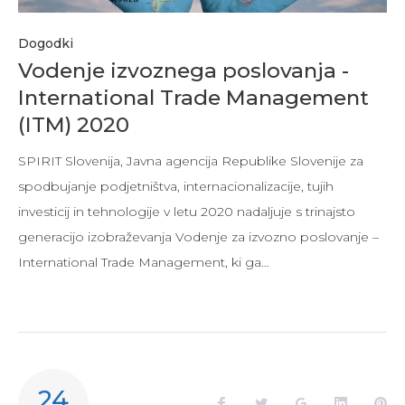
Dogodki
Vodenje izvoznega poslovanja -
International Trade Management
(ITM) 2020
SPIRIT Slovenija, Javna agencija Republike Slovenije za
spodbujanje podjetništva, internacionalizacije, tujih
investicij in tehnologije v letu 2020 nadaljuje s trinajsto
generacijo izobraževanja Vodenje za izvozno poslovanje –
International Trade Management, ki ga…
24
Facebook
Twitter
Google+
LinkedIn
Pi