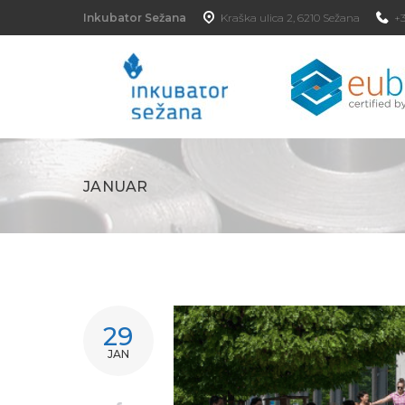
Inkubator Sežana
Kraška ulica 2, 6210 Sežana
+3
JANUAR
29
JAN