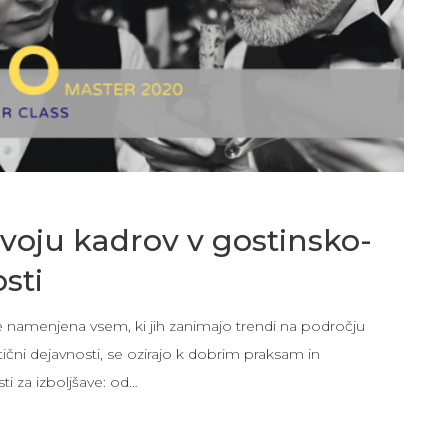
voju kadrov v gostinsko-
osti
amenjena vsem, ki jih zanimajo trendi na področju
tični dejavnosti, se ozirajo k dobrim praksam in
i za izboljšave: od…