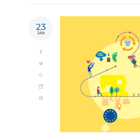
23
JAN