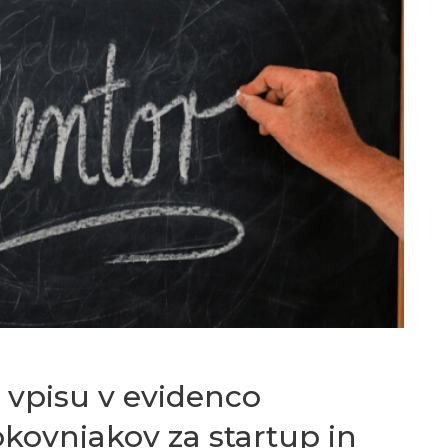
 vpisu v evidenco
okovnjakov za startup in