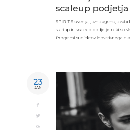
scaleup podjetja
SPIRIT Slovenija, javna agencija vab
startup in scaleup podjetjem, ki so v
Programi subjektov inovativnega oko
23
JAN