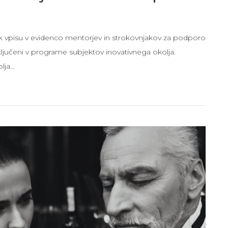
i k vpisu v evidenco mentorjev in strokovnjakov za podporo
ključeni v programe subjektov inovativnega okolja.
lja…