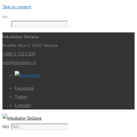
Skip to content
Išči:
Inkubator Sežana
Kraška ulica 2, 6210 Sežana
+386 5 7313 500
info@inkubator.si
Facebook
Twitter
Linkedin
Išči: