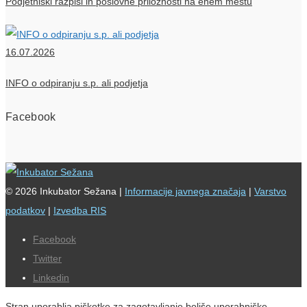
Podjetniški razpisi in poslovne priložnosti na enem mestu
16.07.2026
INFO o odpiranju s.p. ali podjetja
Facebook
© 2026 Inkubator Sežana |
Informacije javnega značaja
|
Varstvo
podatkov
|
Izvedba RIS
Facebook
Twitter
Linkedin
Stran uporablja piškotke za zagotavljanje boljše uporabniške