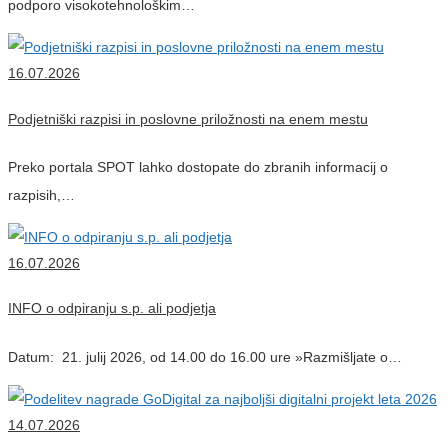
podporo visokotehnološkim…
16.07.2026
Podjetniški razpisi in poslovne priložnosti na enem mestu
Preko portala SPOT lahko dostopate do zbranih informacij o
razpisih,…
16.07.2026
INFO o odpiranju s.p. ali podjetja
Datum: 21. julij 2026, od 14.00 do 16.00 ure »Razmišljate o…
14.07.2026