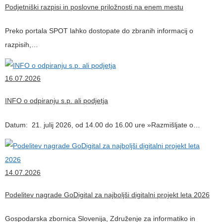
Podjetniški razpisi in poslovne priložnosti na enem mestu
Preko portala SPOT lahko dostopate do zbranih informacij o
razpisih,…
16.07.2026
INFO o odpiranju s.p. ali podjetja
Datum: 21. julij 2026, od 14.00 do 16.00 ure »Razmišljate o…
14.07.2026
Podelitev nagrade GoDigital za najboljši digitalni projekt leta 2026
Gospodarska zbornica Slovenija, Združenje za informatiko in