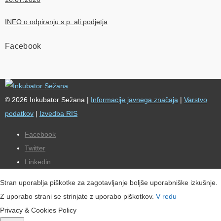
INFO o odpiranju s.p. ali podjetja
Facebook
© 2026 Inkubator Sežana |
Informacije javnega značaja
|
Varstvo
podatkov
|
Izvedba RIS
Facebook
Twitter
Linkedin
Stran uporablja piškotke za zagotavljanje boljše uporabniške izkušnje.
Z uporabo strani se strinjate z uporabo piškotkov.
V redu
Privacy & Cookies Policy