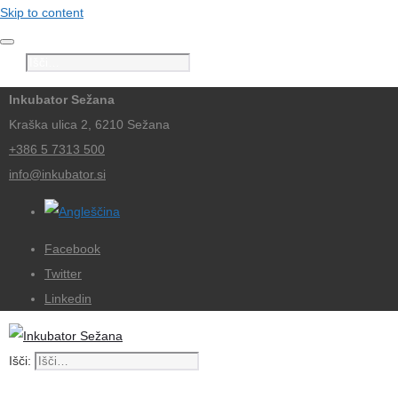
Skip to content
Išči:
Inkubator Sežana
Kraška ulica 2, 6210 Sežana
+386 5 7313 500
info@inkubator.si
Facebook
Twitter
Linkedin
Išči: