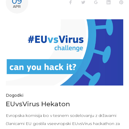
09
APR
Dogodki
EUvsVirus Hekaton
Evropska komisija bo v tesnem sodelovanju z državami
članicami EU gostila vseevropski EUvsVirus hackathon za