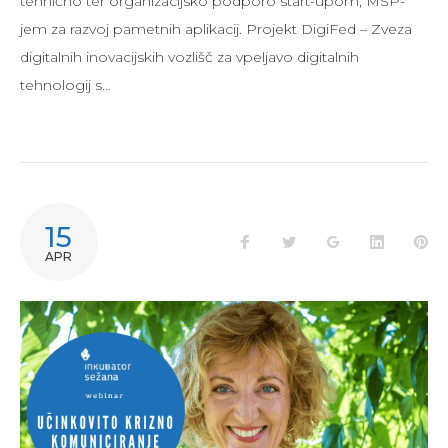
tehnično ter organizacijsko podporo start-upom, MSP-
jem za razvoj pametnih aplikacij. Projekt DigiFed – Zveza
digitalnih inovacijskih vozlišč za vpeljavo digitalnih
tehnologij s…
15
APR