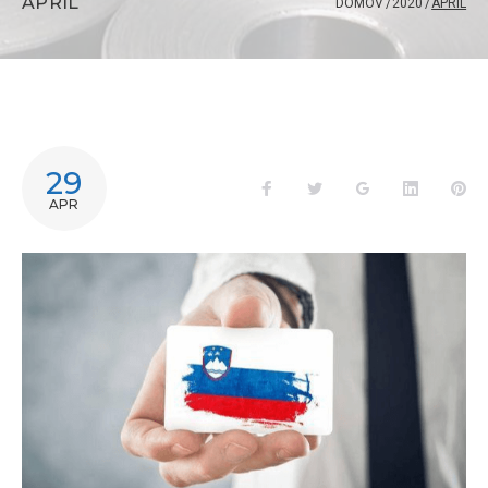
APRIL
DOMOV
/
2020
/
APRIL
29
APR