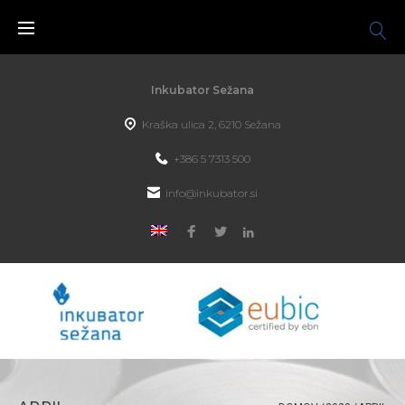
Inkubator Sežana
Kraška ulica 2, 6210 Sežana
+386 5 7313 500
info@inkubator.si