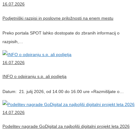
16.07.2026
Podjetniški razpisi in poslovne priložnosti na enem mestu
Preko portala SPOT lahko dostopate do zbranih informacij o
razpisih,…
16.07.2026
INFO o odpiranju s.p. ali podjetja
Datum: 21. julij 2026, od 14.00 do 16.00 ure »Razmišljate o…
14.07.2026
Podelitev nagrade GoDigital za najboljši digitalni projekt leta 2026