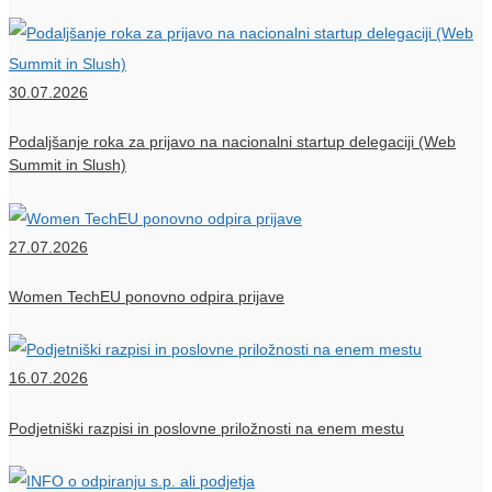
30.07.2026
Podaljšanje roka za prijavo na nacionalni startup delegaciji (Web
Summit in Slush)
27.07.2026
Women TechEU ponovno odpira prijave
16.07.2026
Podjetniški razpisi in poslovne priložnosti na enem mestu