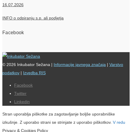
16.07.2026
INFO o odpiranju s.p. ali podjetja
Facebook
© 2026 Inkubator Sežana |
Informacije javnega značaja
|
Varstvo
podatkov
|
Izvedba RIS
Facebook
Twitter
Linkedin
Stran uporablja piškotke za zagotavljanje boljše uporabniške
izkušnje. Z uporabo strani se strinjate z uporabo piškotkov.
V redu
Privacy & Cookies Policy