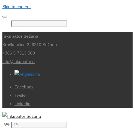
Skip to content
Išči:
Inkubator Sežana
Kraška ulica 2, 6210 Sežana
+386 5 7313 500
info@inkubator.si
Facebook
Twitter
Linkedin
Išči: