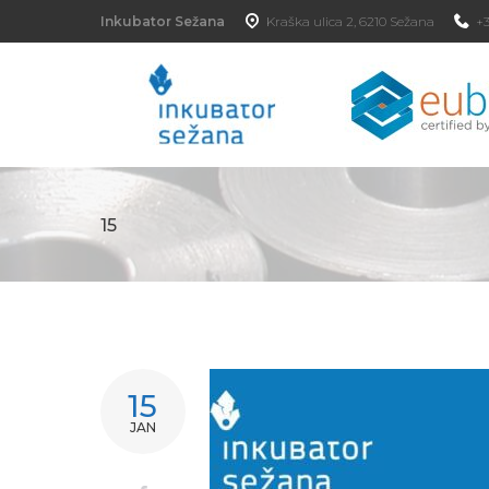
Inkubator Sežana
Kraška ulica 2, 6210 Sežana
+3
15
15
JAN