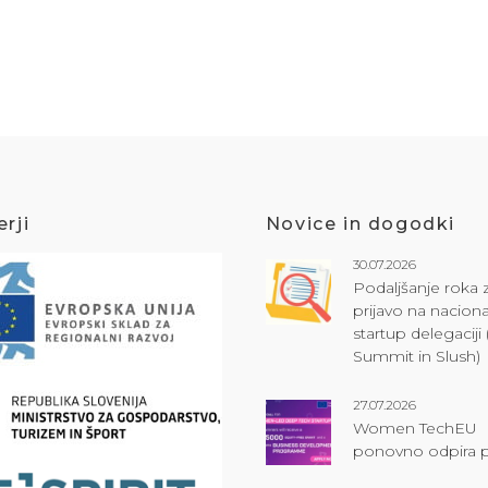
rji
Novice in dogodki
30.07.2026
Podaljšanje roka 
prijavo na naciona
startup delegacij
Summit in Slush)
27.07.2026
Women TechEU
ponovno odpira p