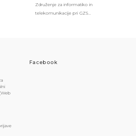
Združenje za informatiko in
telekomunikacije pri GZS…
Facebook
za
lni
i (Web
rijave