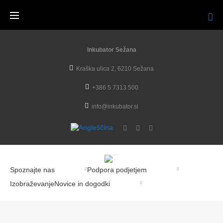
Inkubator Sežana
Kraška ulica 2, 6210 Sežana
+386 5 7313 500
info@inkubator.si
Spoznajte nas
Podpora podjetjem
Izobraževanje
Novice in dogodki