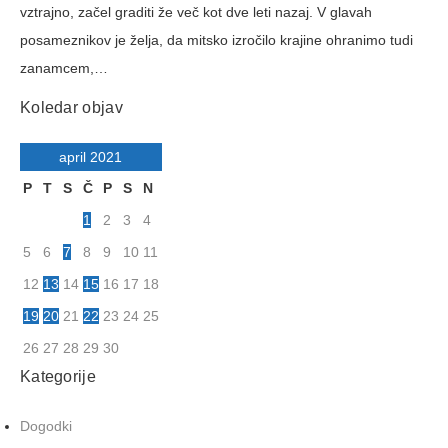
vztrajno, začel graditi že več kot dve leti nazaj. V glavah
posameznikov je želja, da mitsko izročilo krajine ohranimo tudi
zanamcem,…
Koledar objav
april 2021
P
T
S
Č
P
S
N
1
2
3
4
5
6
7
8
9
10
11
12
13
14
15
16
17
18
19
20
21
22
23
24
25
26
27
28
29
30
Kategorije
Dogodki