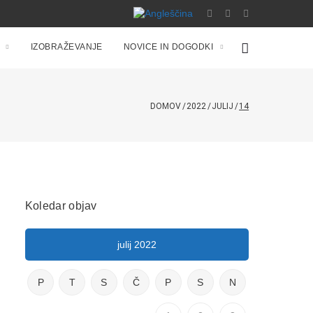
IZOBRAŽEVANJE
NOVICE IN DOGODKI
DOMOV
/
2022
/
JULIJ
/
14
Koledar objav
julij 2022
P
T
S
Č
P
S
N