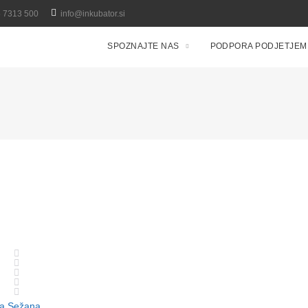
5 7313 500
info@inkubator.si
SPOZNAJTE NAS
PODPORA PODJETJEM