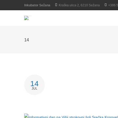
Inkubator Sežana
Kraška ulica 2, 6210 Sežana
+386 
14
14
JUL