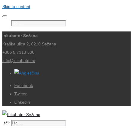
Skip to content
Išči:
Inkubator Sežana
Kraška ulica 2, 6210 Sežana
+386 5 7313 500
info@inkubator.si
Facebook
Twitter
Linkedin
Išči: