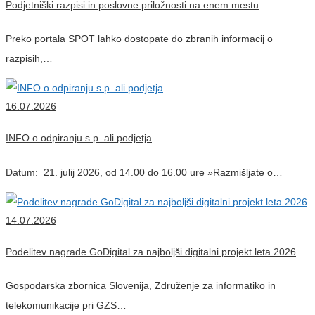
Podjetniški razpisi in poslovne priložnosti na enem mestu
Preko portala SPOT lahko dostopate do zbranih informacij o
razpisih,…
16.07.2026
INFO o odpiranju s.p. ali podjetja
Datum: 21. julij 2026, od 14.00 do 16.00 ure »Razmišljate o…
14.07.2026
Podelitev nagrade GoDigital za najboljši digitalni projekt leta 2026
Gospodarska zbornica Slovenija, Združenje za informatiko in
telekomunikacije pri GZS…