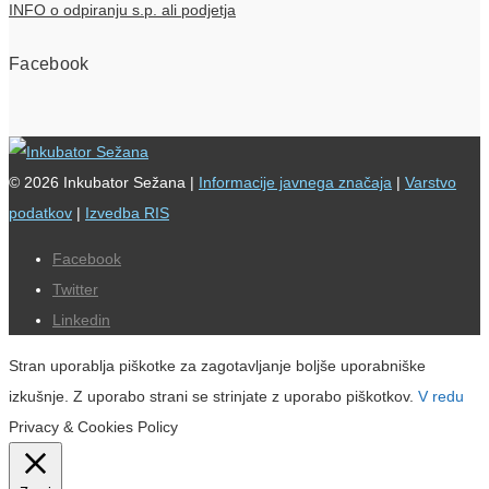
INFO o odpiranju s.p. ali podjetja
Facebook
© 2026 Inkubator Sežana |
Informacije javnega značaja
|
Varstvo
podatkov
|
Izvedba RIS
Facebook
Twitter
Linkedin
Stran uporablja piškotke za zagotavljanje boljše uporabniške
izkušnje. Z uporabo strani se strinjate z uporabo piškotkov.
V redu
Privacy & Cookies Policy